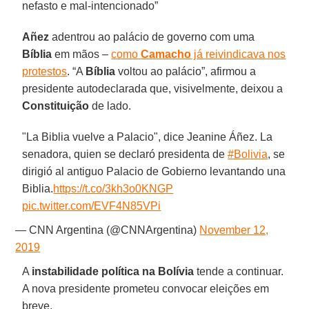
nefasto e mal-intencionado”
Añez
adentrou ao palácio de governo com uma
Bíblia
em mãos –
como
Camacho
já reivindicava nos
protestos
. “A
Bíblia
voltou ao palácio”, afirmou a
presidente autodeclarada que, visivelmente, deixou a
Constituição
de lado.
"La Biblia vuelve a Palacio", dice Jeanine Áñez. La
senadora, quien se declaró presidenta de
#Bolivia
, se
dirigió al antiguo Palacio de Gobierno levantando una
Biblia.
https://t.co/3kh3o0KNGP
pic.twitter.com/EVF4N85VPi
— CNN Argentina (@CNNArgentina)
November 12,
2019
A
instabilidade política na Bolívia
tende a continuar.
A nova presidente prometeu convocar eleições em
breve.