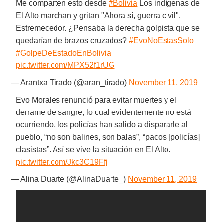
Me comparten esto desde
#Bolivia
Los indígenas de
El Alto marchan y gritan "Ahora sí, guerra civil".
Estremecedor. ¿Pensaba la derecha golpista que se
quedarían de brazos cruzados?
#EvoNoEstasSolo
#GolpeDeEstadoEnBolivia
pic.twitter.com/MPX52f1rUG
— Arantxa Tirado (@aran_tirado)
November 11, 2019
Evo Morales renunció para evitar muertes y el
derrame de sangre, lo cual evidentemente no está
ocurriendo, los policías han salido a dispararle al
pueblo, “no son balines, son balas”, “pacos [policías]
clasistas”. Así se vive la situación en El Alto.
pic.twitter.com/Jkc3C19Ffj
— Alina Duarte (@AlinaDuarte_)
November 11, 2019