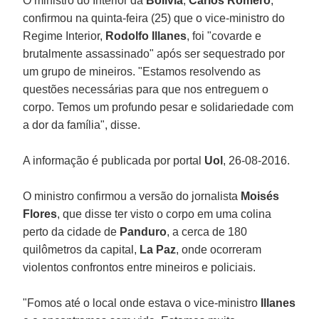
O ministro do Interior da
Bolívia
,
Carlos Romero
,
confirmou na quinta-feira (25) que o vice-ministro do
Regime Interior,
Rodolfo Illanes
, foi "covarde e
brutalmente assassinado" após ser sequestrado por
um grupo de mineiros. "Estamos resolvendo as
questões necessárias para que nos entreguem o
corpo. Temos um profundo pesar e solidariedade com
a dor da família", disse.
A informação é publicada por portal
Uol
, 26-08-2016.
O ministro confirmou a versão do jornalista
Moisés
Flores
, que disse ter visto o corpo em uma colina
perto da cidade de
Panduro
, a cerca de 180
quilômetros da capital,
La Paz
, onde ocorreram
violentos confrontos entre mineiros e policiais.
"Fomos até o local onde estava o vice-ministro
Illanes