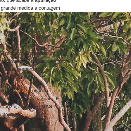
sso, que acabe a
apuração
m grande medida a contagem
mas de transporte. Assim que
s já poderemos ter uma
o Pary
, em uma entrevista
“Acreditamos que será um
m primeiro ou segundo turno
iso ser responsável e
anuel Canelas
.
sso, a
Bolívia
continua
rofunda divisão do país. E
olarização entre o
MAS
e a
plodir.