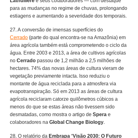
Lathuillère
e seus colaboradores — com destaque
para as mudanças no regime de chuvas, prolongando
estiagens e aumentando a severidade dos temporais.
27. A conversão de imensas superfícies do
Cerrado
(parte do qual encontra-se na Amazônia) em
área agrícola também está comprometendo o ciclo da
água. Entre 2003 e 2013, a área de cultivos agrícolas
no
Cerrado
passou de 1,2 milhão a 2,5 milhões de
hectares. 74% das novas áreas de cultura vieram de
vegetação previamente intacta. Isso reduziu o
montante de água reciclada para a atmosfera via
evapotranspiração. Só em 2013 as áreas de cultura
agrícola reciclaram catorze quilômetros cúbicos a
menos do que se estas áreas não tivessem sido
desmatadas, como mostra o artigo de
Spera
e
colaboradores na
Global Change
Biology
.
28. O relatório da
Embrapa
“
Visão 2030: O Futuro