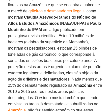
florestas na Amazônia e que se encontra atualmente
à mercê de
grileiros
e
desmatadores ilegais
, como
mostram
Claudia
Azevedo-Ramos
do
Núcleo de
Altos Estudos Amazônicos
(
NAEA
/
UFPA
) e
Paulo
Moutinho
do
IPAM
em artigo publicado em
prestigiosa revista científica. Estes 70 milhões de
hectares (o dobro da superfície da Alemanha),
mostram os pesquisadores, estocam 25 bilhões de
toneladas de gás carbônico, o que corresponde à
soma das emissões brasileiras por catorze anos. A
proteção destas áreas é urgente: exatamente por não
estarem legalmente delimitadas, elas são objeto da
ação de
grileiros e desmatadores
. Nada menos que
25% do desmatamento registrado na
Amazônia
entre
2010 e 2015 ocorreu nestas áreas públicas
desprotegidas. O estudo mostra também que, tendo
em vista as áreas já desmatadas e subutilizadas na
Amazônia
, não faz sentido econômico que estas