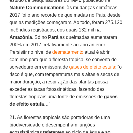
estudo de pesquisadores do
INPE
publicado na
Nature Communications
, às mudanças climáticas.
2017 foi o ano recorde de queimadas no País, desde
que as medições começaram. Ao todo, foram 275.120
incêndios registrados, dos quais 132 mil na
Amazônia
. Só no
Pará
as queimadas aumentaram
200% em 2017, relativamente ao ano anterior.
Persistir no nível de
desmatamento
atual é abrir
caminho para que a floresta tropical se converta de
sorvedouro em emissora de
gases de efeito estufa
: “o
risco é que, com temperaturas mais altas e secas de
maior duração, a respiração das plantas possa
exceder as taxas fotossintéticas, fazendo das
florestas tropicais uma fonte de emissões de
gases
de efeito estufa
…”
21. As florestas tropicais são portadoras de uma
biodiversidade e desempenham funções
ecossistêmicas referentes ao ciclo da água e ao