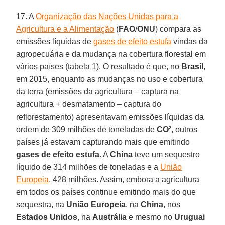
17. A
Organização das Nações Unidas para a
Agricultura e a Alimentação
(
FAO
/
ONU
) compara as
emissões líquidas de
gases de efeito estufa
vindas da
agropecuária e da mudança na cobertura florestal em
vários países (tabela 1). O resultado é que, no
Brasil
,
em 2015, enquanto as mudanças no uso e cobertura
da terra (emissões da agricultura – captura na
agricultura + desmatamento – captura do
reflorestamento) apresentavam emissões líquidas da
ordem de 309 milhões de toneladas de
CO²
, outros
países já estavam capturando mais que emitindo
gases de efeito estufa
. A
China
teve um sequestro
líquido de 314 milhões de toneladas e a
União
Europeia
, 428 milhões. Assim, embora a agricultura
em todos os países continue emitindo mais do que
sequestra, na
União
Europeia
, na
China
, nos
Estados
Unidos
, na
Austrália
e mesmo no
Uruguai