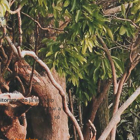
Inpe ou criar embaraços à
de novos ataques. Não há
no
Ministério da Agricultura
ara melhorá-los.
ublicar dados que indiquem
dicar os negócios
satélites artificiais
 até organizações
 se refere ao
itoramento
já era feito
vel, nessa área, ocultar a
propicia para fazê-lo, só