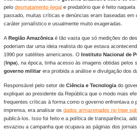
pelo
desmatamento ilegal
e predatório que é feito naquela
passado, muitas críticas e denúncias eram baseadas em
caráter jornalístico e usualmente muito exageradas.
A
Região Amazônica
é tão vasta que só medições do des
poderiam dar uma ideia realista do que estava acontecendo,
1990 por satélites americanos. O
Instituto Nacional de
(
Inpa
), na época, tinha acesso às imagens obtidas pelos s
governo militar
era proibida a análise e divulgação dos d
Responsável pelo setor de
Ciência e Tecnologia
do gover
expliquei ao presidente da República que o modo mais efet
frequentes críticas à forma como o governo enfrentava o 
imprensa, era analisar os
dados armazenados no Inpe so
publicá-los. Isso foi feito e a política de transparência, a
esvaziou a campanha que ocupava as páginas dos jornais