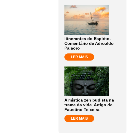
Itinerantes do Espírito.
Comentário de Adroaldo
Palaoro
LER MAIS
A mística zen budista na
trama da vida. Artigo de
Faustino Teixeira
LER MAIS