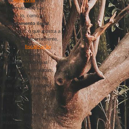
nto na
Amazônia
é de
nternacionais não são
ara fazê-lo, como já
o
desmatamento ilegal
,
a no tema. É o que mostra a
de 2004 até recentemente.
ção de mais
fiscalização
,
cuário
de que suas
lhorias das tecnologias
do nas áreas desmatadas,
smatar 200 milhões de
ça de gado por hectare).
outros países criam 20 ou
parência completa. E nisso
s próprias ONGs,