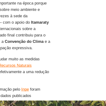
importante na época porque
 sobre meio ambiente e
vezes à sede da
– com o apoio do
Itamaraty
ternacionais sobre a
tado final contribuiu para o
s a
Convenção do Clima
e a
ipação expressiva.
judar muito as medidas
 Recursos Naturais
efetivamente a uma redução
ormação pelo
Inpe
foram
 dados publicados
os cientistas que trabalham