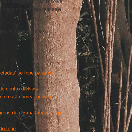
e e o seu diretor não resolve
um desenvolvimento que seja
gem. A mensagem é o
etadas’ se Inpe parar de
 de centro da Nasa
ento estão ameaçadas no
meros do desmatamento são
do Inpe