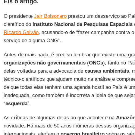
Eis o artigo.
O presidente
Jair Bolsonaro
prestou um desserviço ao País
científico do
Instituto Nacional de Pesquisas Espaciais
Ricardo Galvão
, acusando-o de “fazer campanha contra o 
serviço de alguma ONG”.
Antes de mais nada, é preciso lembrar que existe uma gr
organizações não governamentais
(
ONGs
), tanto no Pa
delas voltadas para a advocacia de
causas ambientais
, 
técnico-científicos que ajudam muito na análise e compre
de que todas elas tenham uma agenda hostil ao País é uma
inadequada, como também é incorreta a ideia de que sej
“
esquerda
”.
As críticas de algumas delas ao que acontece na
Amazôn
novidade. Há mais de 50 anos inúmeras dessas organizaç
internacionais, alertam o
governo brasileiro
sobre os sér