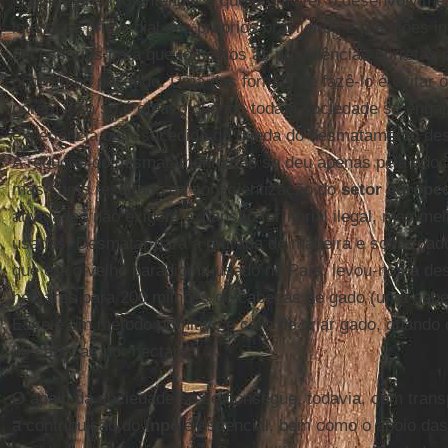
O que é preciso entender é que promover o desenvolvime
interesse primordial dos próprios brasileiros e pressões i
necessárias para que tomemos as providências corretas p
ocorreu no passado. Uma das formas de fazê-lo é evitar 
porém isso só é efetivo quando toda a sociedade se engaj
experiência bem-sucedida da queda do desmatamento des
A redução do desmatamento não se deu apenas pela ado
mas como resultado da conscientização do
setor agrope
atividades não exigem expansão territorial ilegal, mas me
usadas. Desmatar para a retirada de madeira e soltar ga
que era o velho paradigma usado no País, levou-nos a de
hectares para 200 milhões de cabeças de gado (uma cabe
Esse é um método primitivo e caro de criar gado, quando 
30 cabeças por hectare.
O apoio da sociedade só se consegue, todavia, com trans
a contribuição do
Inpe
é essencial, bem como o apoio da