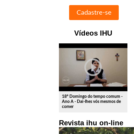
Vídeos IHU
play_circle_outline
18º Domingo do tempo comum -
Ano A - Dai-lhes vós mesmos de
comer
Revista ihu on-line