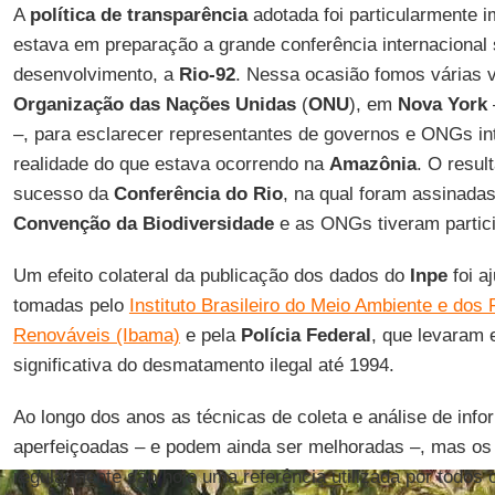
A
política de transparência
adotada foi particularmente 
estava em preparação a grande conferência internacional
desenvolvimento, a
Rio-92
. Nessa ocasião fomos várias 
Organização das Nações Unidas
(
ONU
), em
Nova York
–, para esclarecer representantes de governos e ONGs in
realidade do que estava ocorrendo na
Amazônia
. O resul
sucesso da
Conferência do Rio
, na qual foram assinada
Convenção da Biodiversidade
e as ONGs tiveram partic
Um efeito colateral da publicação dos dados do
Inpe
foi a
tomadas pelo
Instituto Brasileiro do Meio Ambiente e dos
Renováveis (Ibama)
e pela
Polícia Federal
, que levaram 
significativa do desmatamento ilegal até 1994.
Ao longo dos anos as técnicas de coleta e análise de inf
aperfeiçoadas – e podem ainda ser melhoradas –, mas os
regularmente são hoje uma referência utilizada por todos 