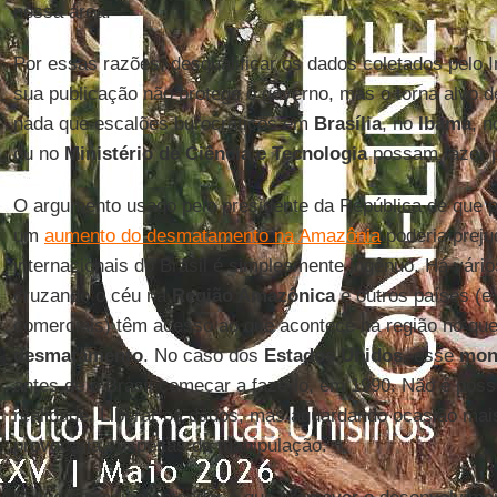
nessa área.
Por essas razões, desqualificar os dados coletados pelo 
sua publicação não protege o governo, mas o torna alvo 
nada que escalões burocráticos em
Brasília
, no
Ibama
, 
ou no
Ministério de Ciência e Tecnologia
possam fazer p
O argumento usado pelo presidente da República de que p
um
aumento do desmatamento na Amazônia
poderia preju
internacionais do Brasil é simplesmente ingênuo. Há vários 
cruzando o céu na
Região Amazônica
e outros países (e
comerciais) têm acesso ao que acontece na região no que
desmatamento
. No caso dos
Estados Unidos
, esse
mon
antes de o Brasil começar a fazê-lo, em 1990. Não é possí
realidade. Liberar os dados, mas aguardando ocasião mais 
provocaria suspeitas de manipulação.