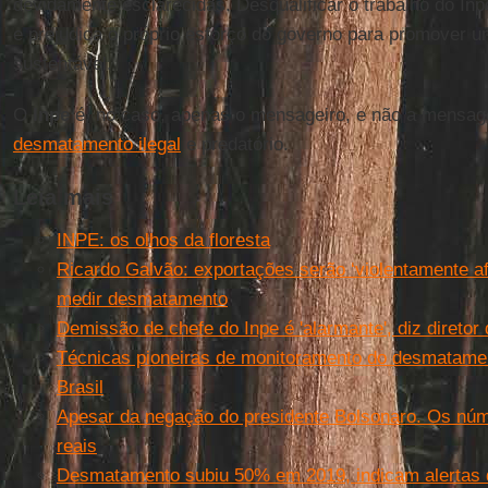
devidamente esclarecidas. Desqualificar o trabalho do Inp
e prejudica o próprio esforço do governo para promover 
sustentável.
O
Inpe
é, no caso, apenas o mensageiro, e não a mensa
desmatamento ilegal
e predatório.
Leia mais
INPE: os olhos da floresta
Ricardo Galvão: exportações serão ‘violentamente af
medir desmatamento
Demissão de chefe do Inpe é 'alarmante', diz diretor
Técnicas pioneiras de monitoramento do desmatam
Brasil
Apesar da negação do presidente Bolsonaro. Os nú
reais
Desmatamento subiu 50% em 2019, indicam alertas 