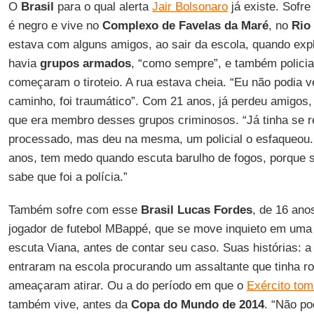
O
Brasil
para o qual alerta
Jair Bolsonaro
já existe. Sofr
é negro e vive no
Complexo de Favelas da Maré
, no
Rio
estava com alguns amigos, ao sair da escola, quando expl
havia
grupos armados
, “como sempre”, e também policia
começaram o tiroteio. A rua estava cheia. “Eu não podia v
caminho, foi traumático”. Com 21 anos, já perdeu amigos, 
que era membro desses grupos criminosos. “Já tinha se re
processado, mas deu na mesma, um policial o esfaqueou.
anos, tem medo quando escuta barulho de fogos, porque 
sabe que foi a polícia.”
Também sofre com esse
Brasil
Lucas Fordes
, de 16 ano
jogador de futebol MBappé, que se move inquieto em uma
escuta Viana, antes de contar seu caso. Suas histórias: a 
entraram na escola procurando um assaltante que tinha r
ameaçaram atirar. Ou a do período em que o
Exército tom
também vive, antes da
Copa do Mundo de 2014
. “Não po