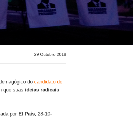
29 Outubro 2018
o demagógico do
candidato de
 que suas
ideias radicais
icada por
El País
, 28-10-