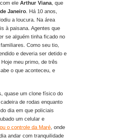
e com ele
Arthur Viana
, que
 de Janeiro
. Há 10 anos,
odiu a loucura. Na área
is à paisana. Agentes que
er se alguém tinha ficado no
familiares. Como seu tio,
ndido e deveria ser detido e
 Hoje meu primo, de três
sabe o que aconteceu, e
s, quase um clone físico do
 cadeira de rodas enquanto
do dia em que policiais
oubado um celular e
ou o controle da Maré
, onde
dia andar com tranquilidade