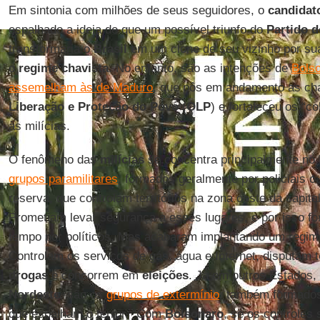
Em sintonia com milhões de seus seguidores, o
candidato
espalhado a ideia de que um possível triunfo do
Partido 
transformaria o
Brasil
em um clone de seu vizinho por su
o
regime chavista
. No entanto, são as intenções de
Bols
assemelham às de Maduro
, que pôs em andamento as c
Liberação e Proteção do Povo
(
OLP
) e fortaleceu os “c
às milícias.
O fenômeno das
milícias
se concentra principalmente no
grupos paramilitares
, formados geralmente por policiais o
reserva, que controlam territórios na zona oeste da capita
Prometiam levar segurança a esses lugares, e por isso f
tempo por políticos. Mas acabaram implantando um regime
Controlam os serviços de gás, água e Internet, disputam t
drogas
e concorrem em
eleições
. Já em outros Estados,
Nordeste
, são os
grupos de extermínio
, também formados
que espalham o terror. “Com
Bolsonaro
, se os controles 