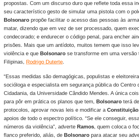
propostas. Com um discurso duro que reflete toda essa 
seu característico gesto de simular uma pistola com o pole
Bolsonaro
propõe facilitar o acesso das pessoas às armas
matar, dizendo que em vez de ser processado, quem exec
condecorado; e endurecer o código penal, para encher ain
prisões. Mais que um antídoto, muitos temem que isso l
violência e que
Bolsonaro
se transforme em uma versão t
Filipinas,
Rodrigo Duterte
.
“Essas medidas são demagógicas, populistas e eleitoreir
socióloga e especialista em segurança pública do Centro
Cidadania, da Universidade Cândido Mendes. A única coisa
para pôr em prática os planos que tem,
Bolsonaro
terá d
protocolos, aprovar novas leis e modificar a
Constituição
apoios de todo o espectro político. “Se ele conseguir, es
números da violência”, adverte
Ramos
, quem coloca o fo
flanco preferido, aliás, de
Bolsonaro
para atacar seu adv