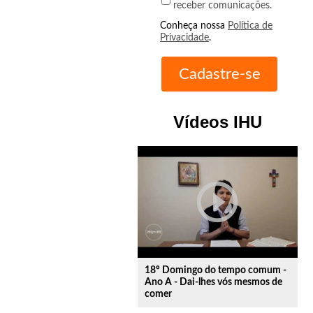
receber comunicações.
Conheça nossa
Política de
Privacidade
.
Vídeos IHU
play_circle_outline
18º Domingo do tempo comum -
Ano A - Dai-lhes vós mesmos de
comer