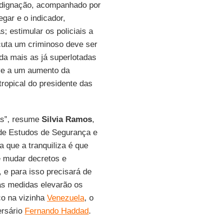
indignação, acompanhado por
gar e o indicador,
; estimular os policiais a
uta um criminoso deve ser
da mais as já superlotadas
eve a um aumento da
ropical do presidente das
as”, resume
Silvia Ramos
,
 de Estudos de Segurança e
 que a tranquiliza é que
e mudar decretos e
, e para isso precisará de
sas medidas elevarão os
co na vizinha
Venezuela
, o
ersário
Fernando Haddad
.