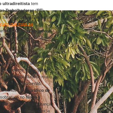
 ultradireitista
tem
dos Trabalhadores
(
PT
)
a simpatia do passado com
onaro que mais se
hamadas
Operações para a
oletivos”, grupos equivalentes
 Estado do
Rio
. Trata-se de
u bombeiros, da ativa ou da
l e em outros municípios.
oram apoiados durante muito
 de terror e extorsão.
erritórios com o
tráfico de
 sobretudo no
Norte
e
 por agentes de segurança,
sociais do uso da violência