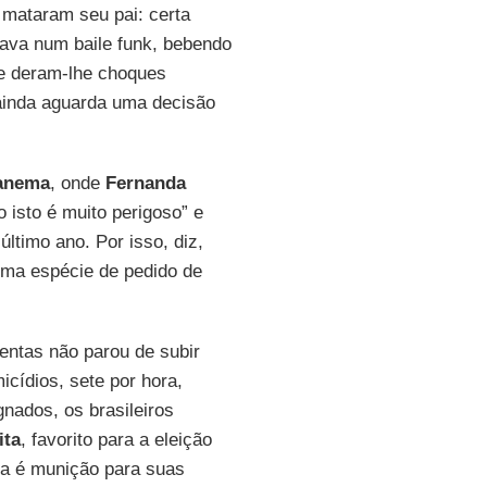
 mataram seu pai: certa
tava num baile funk, bebendo
e deram-lhe choques
ainda aguarda uma decisão
anema
, onde
Fernanda
o isto é muito perigoso” e
ltimo ano. Por isso, diz,
uma espécie de pedido de
entas não parou de subir
cídios, sete por hora,
ignados, os brasileiros
ita
, favorito para a eleição
ça é munição para suas