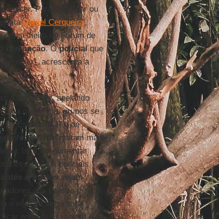
que quiser. Para subornar ou
credita
Daniel Cerqueira
,
e conselheiro do Fórum de
 a
corrupção
. O
policial
que
extorquir”, acrescenta a
as a ter armas, apelando
il para que esses grupos se
de do Estado de Rio de
s reconhecem que matam mais
rias. Isso vai aumentar
 processado. Os policiais
icantes armados
sejam
radores das favelas e
na o eixo de segurança
icar entre fuzis, sejam eles