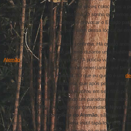
de traficantes ou da polícia. "Muitas vezes colocamos a 
e outro, como se fosse uma escolha. O sonho que temos é
desarmado. Tudo o que fazemos é provocar o Estado para
forma de atuar no território, para além dessa lógica de en
Denise de Moraes
, de 53 anos, confirma. Há quatro anos,
Caio
, de 20. Ele foi baleado no peito durante uma manife
Alemão
. O crime continua impune. “A polícia vai ter mais 
Bolsonaro
ganhar]”, lamenta essa comerciante, que ta
uma eventual vitória de
Haddad
. “O que eu quero é um
de
foi morta por armas”, ressalta ela, que após perder o fil
ficaram deprimidos. O agente que atirou em seu filho pert
programa cujo nome acaba sendo um paradoxo macabro:
Pacificadora
(
UPP
). No edifício da comunidade
Nova Bra
pertencia, em pleno
Complexo do Alemão
, são visíveis 
disparos de armas pesadas. Seria inútil tapá-los, já que 
Mariete
, uma senhora idosa, caminha na manhã chuvosa de