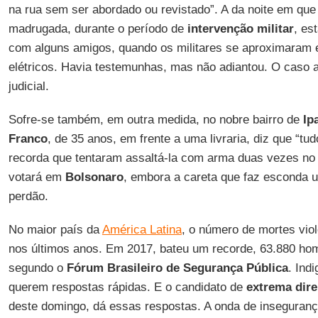
na rua sem ser abordado ou revistado”. A da noite em que
madrugada, durante o período de
intervenção militar
, es
com alguns amigos, quando os militares se aproximaram 
elétricos. Havia testemunhas, mas não adiantou. O caso 
judicial.
Sofre-se também, em outra medida, no nobre bairro de
Ip
Franco
, de 35 anos, em frente a uma livraria, diz que “tud
recorda que tentaram assaltá-la com arma duas vezes no ú
votará em
Bolsonaro
, embora a careta que faz esconda 
perdão.
No maior país da
América Latina
, o número de mortes viol
nos últimos anos. Em 2017, bateu um recorde, 63.880 homi
segundo o
Fórum Brasileiro de Segurança Pública
. Ind
querem respostas rápidas. E o candidato de
extrema dire
deste domingo, dá essas respostas. A onda de inseguran