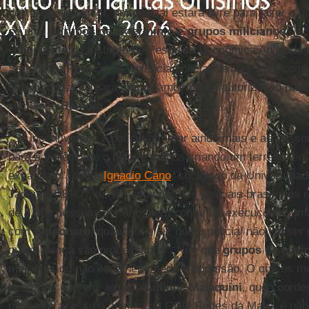
deixarem de existir, um policial estará livre para fazer o 
se unir a
grupos de extermínio
e
grupos milicianos
”, a
economista do Instituto de Pesquisa Econômica Aplicada 
Segurança Pública. “A violência policial sempre vem com
tem autorização para matar também tem autorização para 
socióloga
Ramos
.
“Se incentivamos a polícia a matar ainda mais e as pesso
para a violência e o ódio, estamos criando um terreno fért
expandam”, opina
Ignacio Cano
, sociólogo da Universida
Janeiro (UERJ), acrescentando: “Os policiais brasileiro
de 5.000 pessoas por ano, sem contar as execuções sumá
com
Bolsonaro
, quando ele diz que o policial não vai ser
quase nunca são processados”. Não que
grupos de traf
melhores ou não espalhem medo e opressão. O que os mo
periferias querem, explica
Lidiane Malaquini
, que coorde
pública e acesso à Justiça da ONG Redes da Maré, é não f