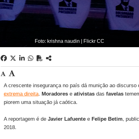
Foto: krishna naudin | Flickr CC
A crescente insegurança no país dá munição ao discurs
extrema direita
.
Moradores
e
ativistas
das
favelas
temem
piorem uma situação já caótica.
A reportagem é de
Javier Lafuente
e
Felipe Betim
, publ
2018.