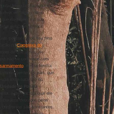
população da favela entre um
 viver em um território
 que ele repense a sua
xugar gelo", argumenta.
 um policial matou seu filho
stação no
Complexo do
poder do que já tem [se
mbém não se convence com
sarmamento
, minha família
ho também perdeu os pais, que
encia a um batalhão do
Unidade de Polícia
sília
, a delegacia à qual ele
os buracos deixados pelos
os confrontos são constantes.
 quinta-feira perto da