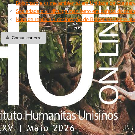
Bolsonaro e crime ambiental em Unidade de Conser
Sociedade civil divulga manifesto em defesa do mei
Nota de repúdio à declaração de Bolsonaro sobre ati
⚠️
Comunicar erro