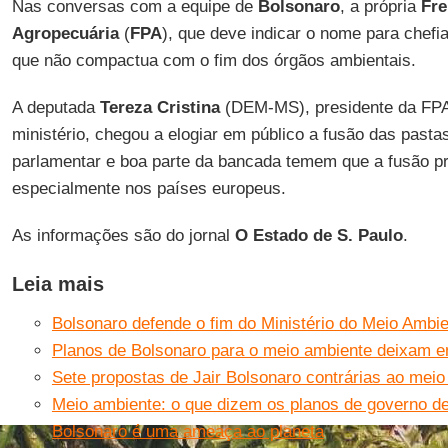
Nas conversas com a equipe de
Bolsonaro
, a própria
Fre
Agropecuária
(
FPA
), que deve indicar o nome para chefia
que não compactua com o fim dos órgãos ambientais.
A deputada
Tereza Cristina
(DEM-MS), presidente da FPA
ministério, chegou a elogiar em público a fusão das pasta
parlamentar e boa parte da bancada temem que a fusão p
especialmente nos países europeus.
As informações são do jornal
O Estado de S. Paulo
.
Leia mais
Bolsonaro defende o fim do Ministério do Meio Ambi
Planos de Bolsonaro para o meio ambiente deixam e
Sete propostas de Jair Bolsonaro contrárias ao mei
Meio ambiente: o que dizem os planos de governo d
Bolsonaro é uma ameaça ao planeta