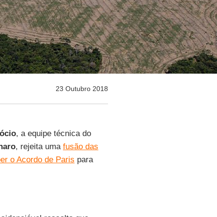
23 Outubro 2018
ócio
, a equipe técnica do
naro
, rejeita uma
fusão das
er o Acordo de Paris
para