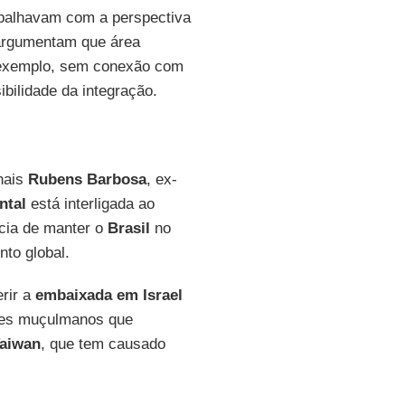
abalhavam com a perspectiva
 argumentam que área
r exemplo, sem conexão com
ibilidade da integração.
nais
Rubens Barbosa
, ex-
ntal
está interligada ao
ncia de manter o
Brasil
no
to global.
erir a
embaixada em Israel
íses muçulmanos que
aiwan
, que tem causado