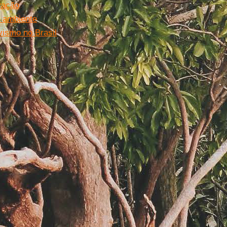
vação
o ambiente
vismo no Brasil