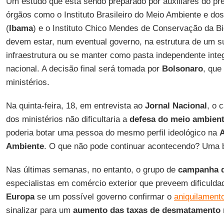
Um estudo que está sendo preparado por auxiliares do pre
órgãos como o Instituto Brasileiro do Meio Ambiente e d
(
Ibama
) e o Instituto Chico Mendes de Conservação da Bi
devem estar, num eventual governo, na estrutura de um s
infraestrutura ou se manter como pasta independente inte
nacional. A decisão final será tomada por
Bolsonaro
, que
ministérios.
Na quinta-feira, 18, em entrevista ao
Jornal Nacional
, o 
dos ministérios não dificultaria a
defesa do meio ambien
poderia botar uma pessoa do mesmo perfil ideológico na
A
Ambiente
. O que não pode continuar acontecendo? Uma br
Nas últimas semanas, no entanto, o grupo de
campanha 
especialistas em comércio exterior que preveem dificuld
Europa
se um possível governo confirmar o
aniquilament
sinalizar para um
aumento das taxas de desmatamento