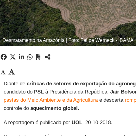
Desmatamento na Amazônia | Foto: Felipe Werneck - IBAMA
Diante de
críticas de setores de exportação do agroneg
candidato do
PSL
à Presidência da República,
Jair Bolso
pastas do Meio Ambiente e da Agricultura
e descarta
romp
controle do
aquecimento global
.
A reportagem é publicada por
UOL
, 20-10-2018.