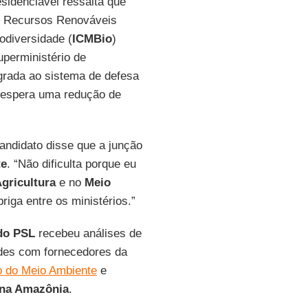
sidenciável ressalta que
os Recursos Renováveis
odiversidade (
ICMBio
)
uperministério de
grada ao sistema de defesa
 espera uma redução de
candidato disse que a junção
te
. “Não dificulta porque eu
gricultura
e no
Meio
iga entre os ministérios.”
do PSL
recebeu análises de
ades com fornecedores da
o do Meio Ambiente
e
 na Amazônia
.