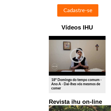
Vídeos IHU
play_circle_outline
18º Domingo do tempo comum -
Ano A - Dai-lhes vós mesmos de
comer
Revista ihu on-line