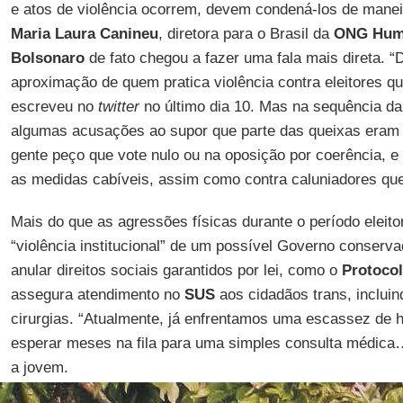
e atos de violência ocorrem, devem condená-los de manei
Maria Laura Canineu
, diretora para o Brasil da
ONG Huma
Bolsonaro
de fato chegou a fazer uma fala mais direta. 
aproximação de quem pratica violência contra eleitores 
escreveu no
twitter
no último dia 10. Mas na sequência da
algumas acusações ao supor que parte das queixas eram c
gente peço que vote nulo ou na oposição por coerência, 
as medidas cabíveis, assim como contra caluniadores que
Mais do que as agressões físicas durante o período eleito
“violência institucional” de um possível Governo conserva
anular direitos sociais garantidos por lei, como o
Protocol
assegura atendimento no
SUS
aos cidadãos trans, incluin
cirurgias. “Atualmente, já enfrentamos uma escassez de
esperar meses na fila para uma simples consulta médica…
a jovem.