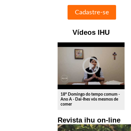
Vídeos IHU
play_circle_outline
18º Domingo do tempo comum -
Ano A - Dai-lhes vós mesmos de
comer
Revista ihu on-line