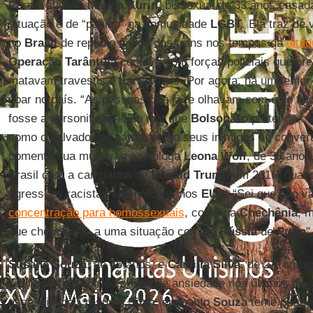
Para a ativista
Melina Kurin
, bissexual de 33 anos casad
situação é de “pânico” na comunidade
LGBT
. Ela traz de
no
Brasil
de repúdio à vida dos trans nos tempos da
ditad
Operação Tarântula
contava com forças policiais que pr
matavam travestis e transexuais. Por agora, há um temor
soar no país. “As pessoas que já te olhavam com ódio ag
fosse a personificação do mal que
Bolsonaro
pretende co
como o salvador da pátria, então seus inimigos se conver
comenta sua mulher, a socióloga
Leona Wolf
, de 36 anos
Brasil com a campanha de
Donald Trump
em 2016, quan
agressões racistas e xenófobas nos
EUA
. “Sei que não v
concentração para homossexuais
, como na
Chechênia
, 
que cheguemos a uma situação como a
Rússia
de
Putin
"
Susane Souza
, de 45 anos, e
Camilla Silva,
de 22, amba
periferia, têm sofrido crises de ansiedade nos últimos di
assassinada”, resume
Silva
, enquanto
Souza
teme por seu