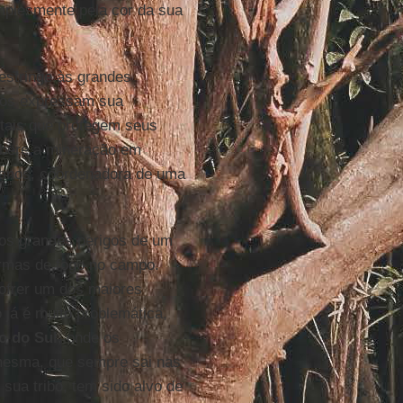
implesmente pela cor da sua
estringe às grandes
iosos expressam sua
ntais que protegem seus
libere a mineração em
 anos, coordenadora de uma
dos grandes perigos de um
armas de fogo no campo.
ofrer um dos maiores
já é muito problemática,
o do Sul
, onde os
 mesma, que sempre sai nas
sua tribo, tem sido alvo de