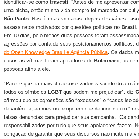
identificar-se como
travesti
. “Antes de me apresentar co
uma bicha, então minha vida sempre foi marcada por bully
São Paulo
. Nas últimas semanas, depois dos vários cas
assassinatos motivados por questões políticas no
Brasil
,
Em 10 dias, pelo menos duas pessoas foram assassinada
agressões por conta de seus posicionamentos políticos,
do Open Knowledge Brasil e Agência Pública
. Os dados m
casos as vítimas foram apoiadores de
Bolsonaro
; as dem
pessoas afins a ele.
“Parece que há mais ultraconservadores saindo do armário
todos os símbolos
LGBT
que podem me prejudicar”, diz
G
afirmou que as agressões são “excessos” e “casos isolad
de violência, ao mesmo tempo em que denunciou um “mov
falsas denúncias para prejudicar sua campanha. “Os can
responsabilizados por tudo que seus apoiadores fazem. N
obrigação de garantir que seus discursos não incitem a v