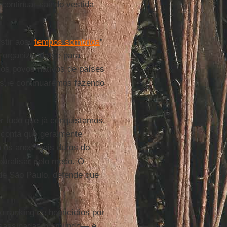
continuar saindo vestida
tir aos “
tempos sombrios
”
o organizando-se para
 os povos nativos de países
s, e continuaremos fazendo
 tudo que já conquistamos.
a conta que geralmente
m os anos mais duros do
paralisar pelo medo. O
 de São Paulo, defende que
o ranking de homicídios por
sassinadas no mundo— e