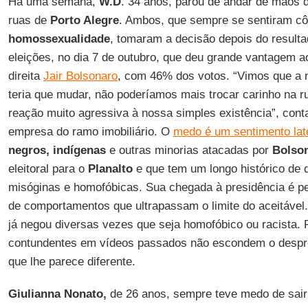
Há uma semana,
W.D
. 34 anos, parou de andar de mãos
ruas de
Porto Alegre
. Ambos, que sempre se sentiram 
homossexualidade
, tomaram a decisão depois do resulta
eleições, no dia 7 de outubro, que deu grande vantagem a
direita
Jair Bolsonaro
, com 46% dos votos. “Vimos que a n
teria que mudar, não poderíamos mais trocar carinho na 
reação muito agressiva à nossa simples existência”, con
empresa do ramo imobiliário. O
medo é um sentimento lat
negros, indígenas
e outras minorias atacadas por
Bolso
eleitoral para o
Planalto
e que tem um longo histórico de 
misóginas e homofóbicas. Sua chegada à presidência é p
de comportamentos que ultrapassam o limite do aceitáve
já negou diversas vezes que seja homofóbico ou racista. 
contundentes em vídeos passados não escondem o despr
que lhe parece diferente.
Giulianna Nonato,
de 26 anos, sempre teve medo de sair