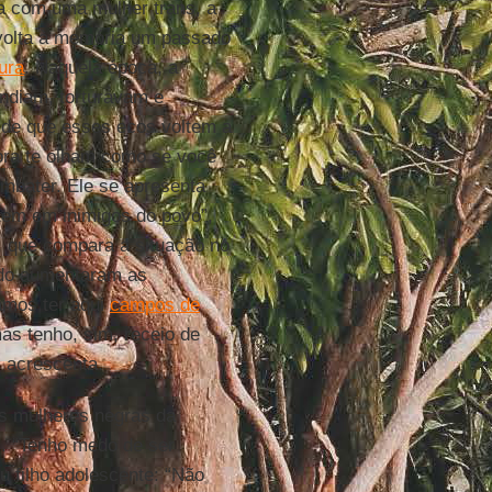
a com uma mulher trans, a
 volta à memória um passado
ura
. Naquela época, a
endiam, torturavam e
 de que esses ecos voltem a
ora te olham como se você
mbater. Ele se apresenta
tem em inimigos do povo”,
, que compara a situação no
do aumentaram as
amos ter aqui
campos de
mas tenho, sim, receio de
, acrescenta.
s mulheres negras da
as. “Tenho medo de ser
 filho adolescente: “Não