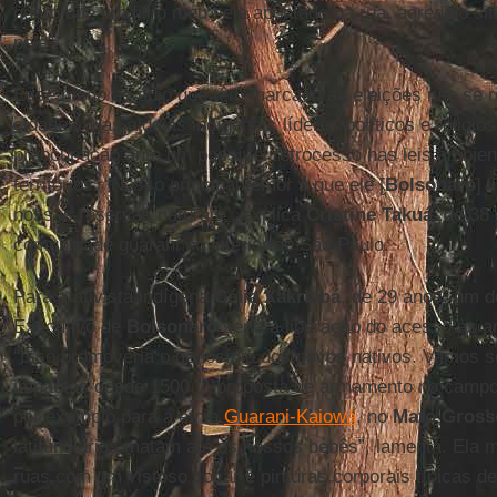
quero que um filho meu seja apontado na rua, agredido s
pele”.
Esse medo ao ódio que têm marcado as eleições não se r
cidades. Nas aldeias indígenas, líderes políticos e relig
preocupação ante um possível retrocesso nas leis ambie
territórios. “Nosso principal temor é que ele [
Bolsonaro
] 
nossas reservas naturais”, explica
Cristine Takuá
, de 38
comunidade guarani no interior de São Paulo.
Para a ativista indígena
Célia Xakriabá
, de 29 anos, um 
Executivo de
Bolsonaro
seria a liberação do acesso às 
“Isso promoveria o genocídio dos povos nativos. Vamos s
impactos desde 1500. A proposta de armamento no campo 
por exemplo para a etnia
Guarani-Kaiowá
, no
Mato Gross
latifundiários matam até os nossos bebês”, lamenta. Ela
ruas com um vistoso cocar e pinturas corporais típicas de 