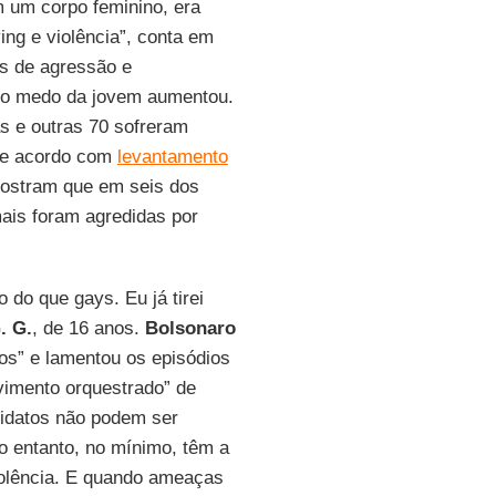
m um corpo feminino, era
ing e violência”, conta em
os de agressão e
 o medo da jovem aumentou.
s e outras 70 sofreram
 de acordo com
levantamento
ostram que em seis dos
ais foram agredidas por
 do que gays. Eu já tirei
. G.
, de 16 anos.
Bolsonaro
os” e lamentou os episódios
imento orquestrado” de
didatos não podem ser
o entanto, no mínimo, têm a
iolência. E quando ameaças