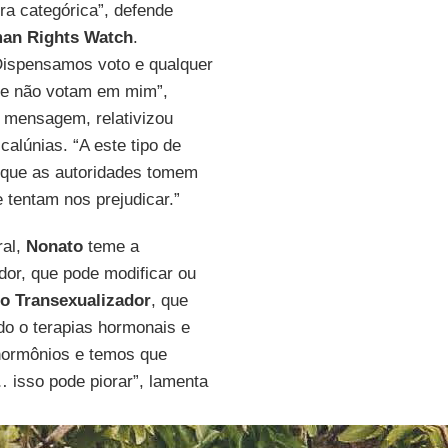
ra categórica”, defende
n Rights Watch
.
“Dispensamos voto e qualquer
que não votam em mim”,
 mensagem, relativizou
alúnias. “A este tipo de
e que as autoridades tomem
 tentam nos prejudicar.”
ral,
Nonato
teme a
dor, que pode modificar ou
o Transexualizador
, que
do o terapias hormonais e
 hormônios e temos que
 isso pode piorar”, lamenta