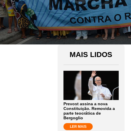
MAIS LIDOS
Prevost assina a nova
Constituição. Removida a
parte teocrática de
Bergoglio
LER MAIS