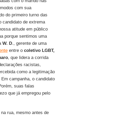
 dadas com o marido nas
cômodos com sua
do do primeiro turno das
o candidato de extrema
ossa atitude em público
rua porque sentimos uma
ta
W. D
., gerente de uma
ente
entre o
coletivo LGBT,
naro
, que lidera a corrida
declarações racistas,
ercebida como a legitimação
l. Em campanha, o candidato
Porém, suas falas
ezo que já empregou pelo
 na rua, mesmo antes de