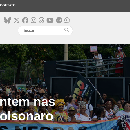
CONTATO
search
entem nas
olsonaro