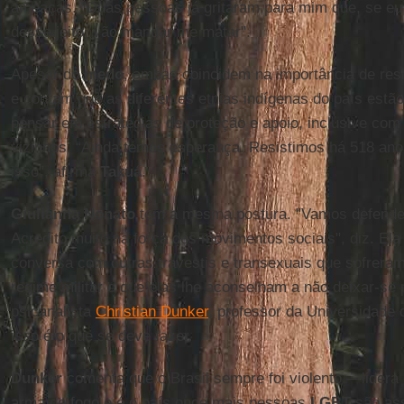
ameaças. “Duas pessoas já gritaram para mim que, se eu 
desse jeito, vão mandar me matar".
Apesar do
medo
, ambas coincidem na importância de resis
e contam que as diferentes etnias indígenas do país estã
pensar em estratégias de proteção e apoio, inclusive com
vizinhos. “Ainda temos esperança. Resistimos há 518 ano
isso", afirma
Takuá
.
Giulianna Nonato
tem a mesma postura. "Vamos defender
Acredito muito na força dos movimentos sociais", diz. El
conversa com outras travestis e transexuais que sofrera
regime militar e que elas lhe aconselham a não deixar-se 
psicanalista
Christian Dunker
, professor da Universidade
isso é o que se deve fazer.
Dunker
comenta que o Brasil sempre foi violento —lidera 
arma de fogo e é o país onde mais pessoas
LGBT
são as