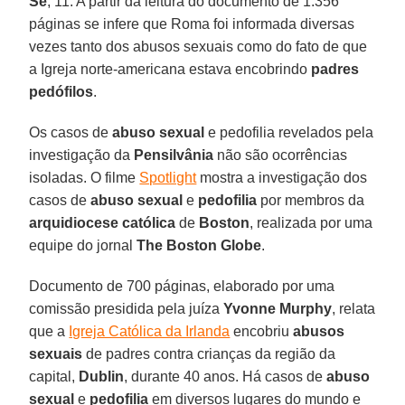
Sé
, 11. A partir da leitura do documento de 1.356
páginas se infere que Roma foi informada diversas
vezes tanto dos abusos sexuais como do fato de que
a Igreja norte-americana estava encobrindo
padres
pedófilos
.
Os casos de
abuso sexual
e pedofilia revelados pela
investigação da
Pensilvânia
não são ocorrências
isoladas. O filme
Spotlight
mostra a investigação dos
casos de
abuso sexual
e
pedofilia
por membros da
arquidiocese católica
de
Boston
, realizada por uma
equipe do jornal
The Boston Globe
.
Documento de 700 páginas, elaborado por uma
comissão presidida pela juíza
Yvonne Murphy
, relata
que a
Igreja Católica da Irlanda
encobriu
abusos
sexuais
de padres contra crianças da região da
capital,
Dublin
, durante 40 anos. Há casos de
abuso
sexual
e
pedofilia
em diversos lugares do mundo e