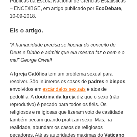
Públicas da Escola Nacional de Ciências Estatísticas
– ENCE/IBGE, em artigo publicado por
EcoDebate
,
10-09-2018.
Eis o artigo.
“A humanidade precisa se libertar do conceito de
Deus e Diabo e admitir que ela mesma faz o bem e o
mal” George Orwell
A
Igreja Católica
tem um problema sexual para
resolver. São inúmeros os casos de
padres
e
bispos
envolvidos em
escândalos sexuais
e atos de
pedofilia. A
doutrina da Igreja
diz que o sexo (não
reprodutivo) é pecado para todos os fiéis. Os
religiosos e religiosas que fizeram voto de castidade
também pecam quando praticam sexo. Mas, na
realidade, abundam os casos de religiosos
pecadores. Até as autoridades máximas do
Vaticano