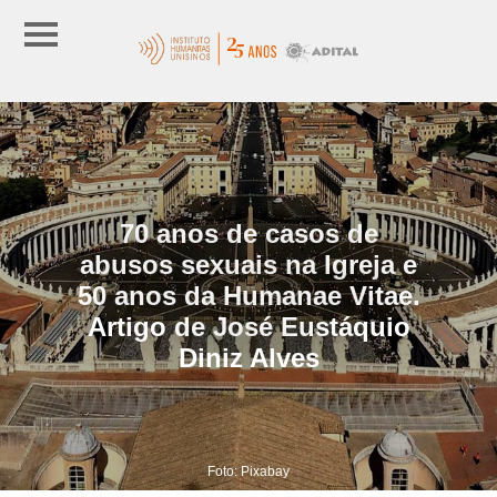
70 anos de casos de
abusos sexuais na Igreja e
50 anos da Humanae Vitae.
Artigo de José Eustáquio
Diniz Alves
Foto: Pixabay