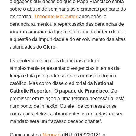
alegações duvidosas de que o Papa Francisco sabia
sobre o abuso de seminaristas e crianças por parte do
ex-cardeal
Theodore McCarrick
anos atrás, a
denúncia aumentou a repercussão das denúncias de
abusos sexuais
na Igreja e colocou na ordem do dia
a questão da impunidade e do envolvimento das altas
autoridades do
Clero
.
Evidentemente, muitas denúncias podem
simplesmente representar divergências internas da
Igreja e luta pelo poder sobre os rumos do dogma
católico. Mas como disse o editorial da
National
Catholic Reporter
: “O
papado de Francisco
, tão
promissor em relação a uma reforma necessária, está
num ponto de inflexão. Ou ele lida com essa crise
com ações efetivas, abrangentes e concretas, ou seu
mandato será um fracasso decepcionante”.
Como mostrou
Menozzi
(
IHU
, 01/09/2018), o