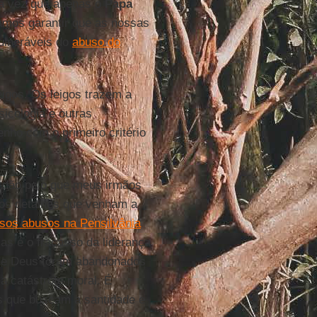
Uma vez que apenas o
Papa
vamos garantir que as nossas
ulneráveis do
abuso do
eigos. Os leigos trazem a
icologia e outras
nho com o primeiro critério
rdão pelo que meus irmãos
 os detalhes que venham a
sos abusos na Pensilvânia
as é o fracasso da liderança
 de Deus foram abandonados
 catástrofe moral. É
es que buscam a santidade e