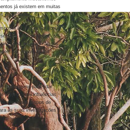
umentos já existem em muitas
s específicas.
esposta às denúncias contra
e seguem uma denúncia
ara torná-los mais rápidos,
 podem ser impostas aos
rios.
uer mecanismo para lidar
e prejuízos ou influências
m impedir aos bispos de
para as suas investigações