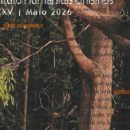
O segundo critério diz respeito à autoridade na Igreja. 
tem a autoridade para disciplinar ou remover os bispos, 
medidas respeitem ambas as autoridades e protejam os v
poder eclesiástico
.
Nosso terceiro critério é o envolvimento substancial dos l
experiência em áreas de investigação, forças da ordem, ps
disciplinas relevantes, e sua presença reforça nosso empe
de independência.
Finalmente, peço desculpas, e humildemente peço seu pe
bispos e eu fizemos e não fizemos. Quaisquer que sejam
ser revelados sobre o Arcebispo
McCarrick
ou os
numero
(ou noutro local), já sabemos que uma das principais caus
episcopal. O resultado foi que dezenas de filhos amados
para enfrentarem sozinhos um abuso de poder. Essa é uma
também parte dessa catástrofe que tantos fiéis sacerdot