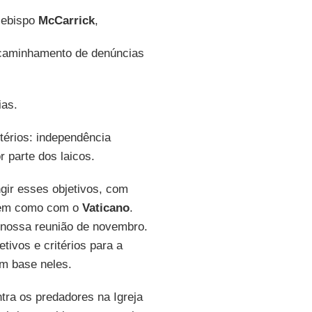
cebispo
McCarrick
,
ncaminhamento de denúncias
ias.
térios: independência
r parte dos laicos.
gir esses objetivos, com
 bem como com o
Vaticano
.
 nossa reunião de novembro.
tivos e critérios para a
om base neles.
tra os predadores na Igreja