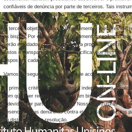
confiáveis de denúncia por parte de terceiros. Tais instr
dioceses e no setor público, e estamos examinando opçõe
O terceiro objetivo é apoiar procedimentos melhores em r
os bispos. Por exemplo, os procedimentos canônicos qu
serão estudados com um olhar para propostas concretas p
justos e transparentes e para especificar que restrições
bispos em cada fase do processo.
Vamos perseguir esses objetivos de acordo com três crité
O primeiro critério é uma autêntica independência. Qualq
com qualquer reclamação contra um bispo deve ser livre d
indevidas por parte de um bispo. Nossas estruturas deve
desencorajar as denúncias contra eles, criar obstáculos 
ou distorcer a sua resolução.