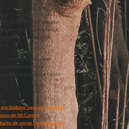
nca mais repeti-lo. Não
danificada por esses pecados
reconstruir essa confiança.
 seguirão. Vou mantê-lo
ivos.
so. Eu também peço que
, arrependermo-nos e
sa vida ainda mais a Cristo,
 escândalos sexuais na Igreja
abuso de McCarrick
diante de novas revelações de