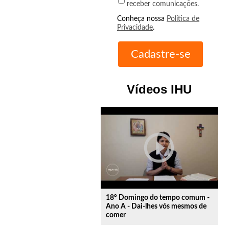
receber comunicações.
Conheça nossa
Política de
Privacidade
.
Vídeos IHU
play_circle_outline
18º Domingo do tempo comum -
Ano A - Dai-lhes vós mesmos de
comer