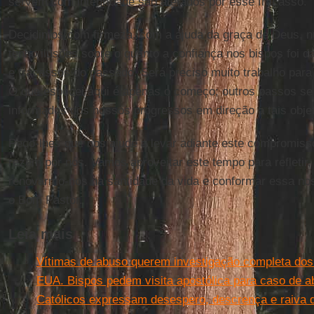
servem com integridade são afetados por esse fracasso.
Decidimos com firmeza, com a ajuda da graça de Deus, nu
tenho ilusões sobre o quanto a confiança nos bispos foi 
e fracassos do passado. Será preciso muito trabalho para 
O que esbocei aqui é apenas o começo; outros passos se
informados dos nossos progressos em direção a tais objet
Peço-lhes que nos ajude a levar adiante este compromis
rezem por nós. Vamos aproveitar este tempo para refletir
renovarmo-nos na santidade da vida e conformar essa nos
o Bom Pastor.
Leia mais
Vítimas de abuso querem investigação completa dos
EUA. Bispos pedem visita apostólica para caso de 
Católicos expressam desespero, descrença e raiva 