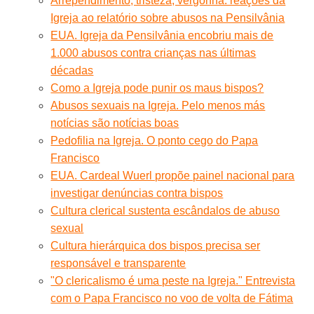
Arrependimento, tristeza, vergonha: reações da
Igreja ao relatório sobre abusos na Pensilvânia
EUA. Igreja da Pensilvânia encobriu mais de
1.000 abusos contra crianças nas últimas
décadas
Como a Igreja pode punir os maus bispos?
Abusos sexuais na Igreja. Pelo menos más
notícias são notícias boas
Pedofilia na Igreja. O ponto cego do Papa
Francisco
EUA. Cardeal Wuerl propõe painel nacional para
investigar denúncias contra bispos
Cultura clerical sustenta escândalos de abuso
sexual
Cultura hierárquica dos bispos precisa ser
responsável e transparente
"O clericalismo é uma peste na Igreja." Entrevista
com o Papa Francisco no voo de volta de Fátima