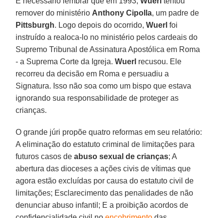
É necessário lembrar que em 1993,
Wuerl
tentou
remover do ministério
Anthony Cipolla
, um padre de
Pittsburgh
. Logo depois do ocorrido,
Wuerl
foi
instruído a realoca-lo no ministério pelos cardeais do
Supremo Tribunal de Assinatura Apostólica em Roma
- a Suprema Corte da Igreja.
Wuerl
recusou. Ele
recorreu da decisão em Roma e persuadiu a
Signatura. Isso não soa como um bispo que estava
ignorando sua responsabilidade de proteger as
crianças.
O grande júri propõe quatro reformas em seu relatório:
A eliminação do estatuto criminal de limitações para
futuros casos de
abuso sexual de crianças
; A
abertura das dioceses a ações civis de vítimas que
agora estão excluídas por causa do estatuto civil de
limitações; Esclarecimento das penalidades de não
denunciar abuso infantil; E a proibição acordos de
confidencialidade civil no
encobrimento
das