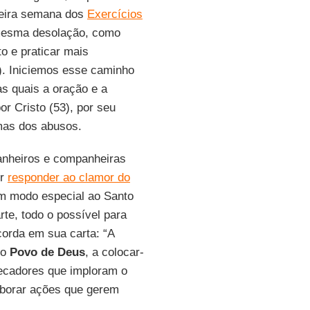
imeira semana dos
Exercícios
 mesma desolação, como
to e praticar mais
. Iniciemos esse caminho
s quais a oração e a
r Cristo (53), por seu
mas dos abusos.
anheiros e companheiras
er
responder ao clamor do
m modo especial ao Santo
te, todo o possível para
orda em sua carta: “A
mo
Povo de Deus
, a colocar-
pecadores que imploram o
aborar ações que gerem