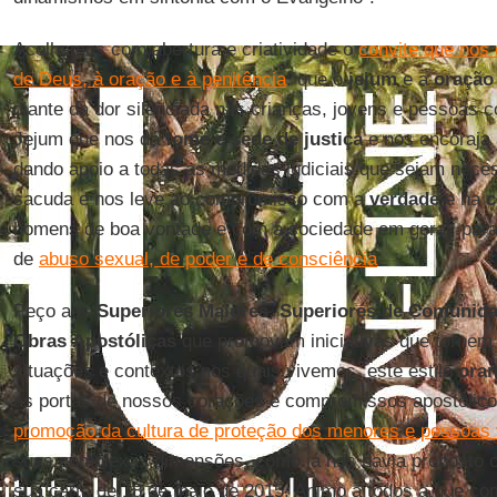
Acolhamos com abertura e criatividade o
convite que nos 
de Deus, à oração e à penitência
: que o
jejum
e a
oração
diante da dor silenciada nas crianças, jovens e pessoas 
Jejum que nos dá
fome
e sede de justiça
e nos encoraja 
dando apoio a todas as medidas judiciais que sejam nece
sacuda e nos leve ao compromisso com a
verdade
e na
c
homens de boa vontade e com a sociedade em geral, para l
de
abuso sexual, de poder e de consciência
.
Peço aos
Superiores Maiores
,
Superiores de Comunid
Obras Apostólicas
que promovam iniciativas que tornem r
situações e contextos nos quais vivemos, este estilo
oran
as portas de nossos corações e compromissos apostólicos
promoção da cultura de proteção dos menores e pessoas 
suas complexas dimensões, como já nos havia proposto 
sua carta de 18 de maio de 2015. Animo a todos a que com