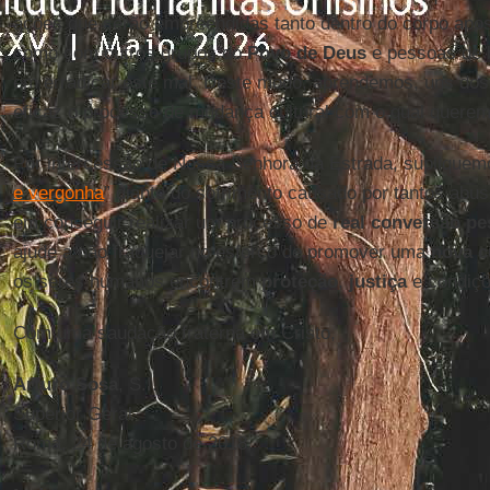
ações que serão empreendidas tanto dentro do corpo apo
como com outros grupos do
Povo de Deus
e pessoas de 
em erradicar este mal. Deste modo, aprendemos, uns dos
eficaz o processo de mudança cultural com o qual queremo
Por intercessão de Nossa Senhora da Estrada, supliquem
e vergonha
” diante do sofrimento causado por tantos ab
em conseguir realizar um processo de
real conversão pes
ajude a não fraquejar no esforço de promover uma
nova c
os seres humanos encontrem
proteção
,
justiça
e condiç
Com uma saudação fraterna em Cristo,
Arturo Sosa
, S.I.
Superior Geral
Roma, 24 de agosto de 2018