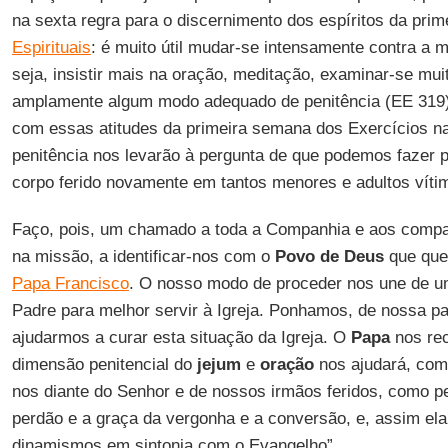
na sexta regra para o discernimento dos espíritos da pr
Espirituais
: é muito útil mudar-se intensamente contra a
seja, insistir mais na oração, meditação, examinar-se mui
amplamente algum modo adequado de penitência (EE 319)
com essas atitudes da primeira semana dos Exercícios na
penitência nos levarão à pergunta de que podemos fazer po
corpo ferido novamente em tantos menores e adultos víti
Faço, pois, um chamado a toda a Companhia e aos comp
na missão, a identificar-nos com o
Povo de Deus
que qu
Papa Francisco
. O nosso modo de proceder nos une de u
Padre para melhor servir à Igreja. Ponhamos, de nossa par
ajudarmos a curar esta situação da Igreja. O
Papa
nos rec
dimensão penitencial do
jejum
e
oração
nos ajudará, co
nos diante do Senhor e de nossos irmãos feridos, como 
perdão e a graça da vergonha e a conversão, e, assim el
dinamismos em sintonia com o Evangelho”.