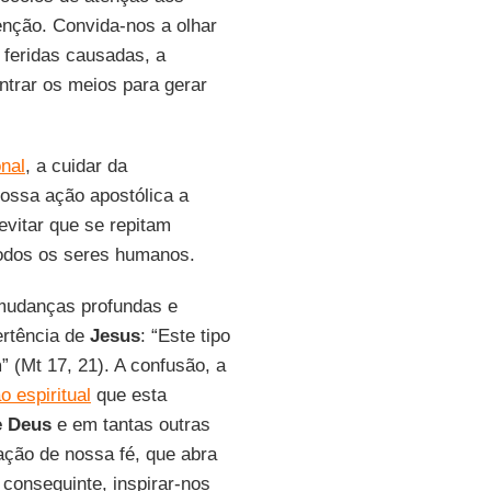
nção. Convida-nos a olhar
 feridas causadas, a
ntrar os meios para gerar
onal
, a cuidar da
nossa ação apostólica a
evitar que se repitam
todos os seres humanos.
 mudanças profundas e
ertência de
Jesus
: “Este tipo
m
” (Mt 17, 21). A confusão, a
o espiritual
que esta
e Deus
e em tantas outras
ção de nossa fé, que abra
 conseguinte, inspirar-nos