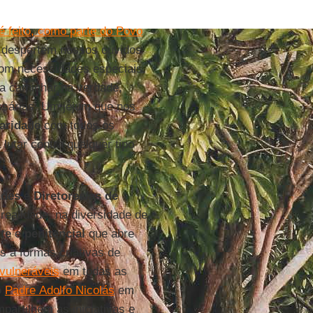
é feito, como parte do Povo
despertem nossos ouvidos
com necessidades especiais.
a caminhar na verdade,
ssárias. Um jejum que nos
aridade
com todos os
utar contra qualquer tipo
ades
e
Diretores/as de
ealidade, na diversidade de
te
e
penitencial
que abre
 a formas criativas de
vulneráveis
em todas as
o
Padre Adolfo Nicolás
em
partilhem as iniciativas e