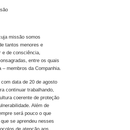
ssão
cuja missão somos
de tantos menores e
 e de consciência,
onsagradas, entre os quais
a – membros da Companhia.
, com data de 20 de agosto
ra continuar trabalhando,
ltura coerente de proteção
lnerabilidade. Além de
empre será pouco o que
o que se aprendeu nesses
otocolos de atenção aos