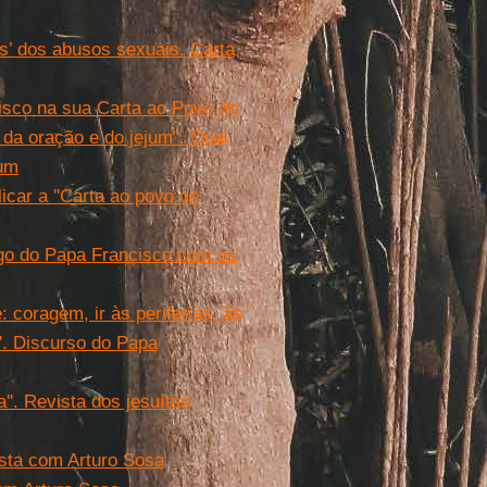
s’ dos abusos sexuais. Carta
isco na sua Carta ao Povo de
 da oração e do jejum". Qual
hum
car a ''Carta ao povo de
logo do Papa Francisco com os
 coragem, ir às periferias, às
". Discurso do Papa
''. Revista dos jesuítas
ista com Arturo Sosa