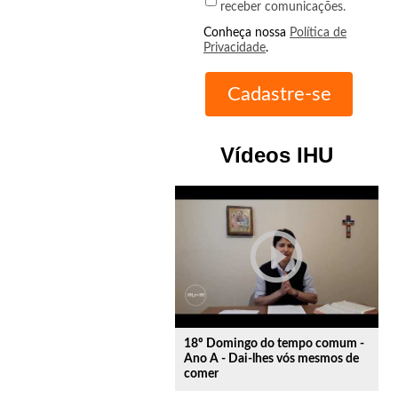
receber comunicações.
Conheça nossa
Política de
Privacidade
.
Vídeos IHU
play_circle_outline
18º Domingo do tempo comum -
Ano A - Dai-lhes vós mesmos de
comer