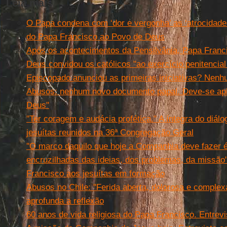
Leia mais
O Papa condena com ‘dor e vergonha’ as ‘atrocidade
do Papa Francisco ao Povo de Deus
Após os acontecimentos da Pensilvânia, Papa Franc
Deus convidou os católicos "ao exercício penitencial
Episcopado anunciou as primeiras iniciativas? Nen
Abusos: nenhum novo documento papal. Deve-se apli
Deus''
"Ter coragem e audácia profética." A íntegra do diá
jesuítas reunidos na 36ª Congregação Geral
''O marco daquilo que hoje a Companhia deve fazer é:
encruzilhadas das ideias, dos problemas, da missão
Francisco aos jesuítas em formação
Abusos no Chile: ''Ferida aberta, dolorosa e complexa
aprofunda a reflexão
60 anos de vida religiosa do Papa Francisco. Entrev