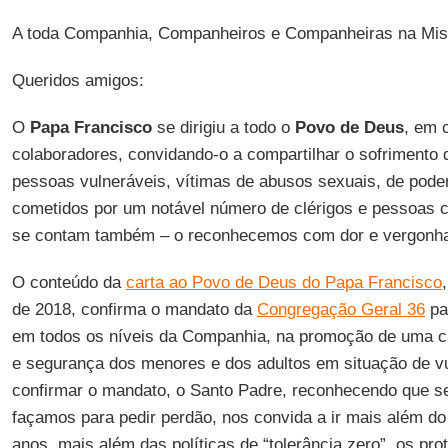
A toda Companhia, Companheiros e Companheiras na Mi
Queridos amigos:
O
Papa Francisco
se dirigiu a todo o
Povo de Deus
, em 
colaboradores, convidando-o a compartilhar o sofrimento 
pessoas vulneráveis, vítimas de abusos sexuais, de poder
cometidos por um notável número de clérigos e pessoas c
se contam também – o reconhecemos com dor e vergonh
O conteúdo da
carta ao Povo de Deus do Papa Francisco
de 2018, confirma o mandato da
Congregação Geral 36
pa
em todos os níveis da Companhia, na promoção de uma cu
e segurança dos menores e dos adultos em situação de vu
confirmar o mandato, o Santo Padre, reconhecendo que s
façamos para pedir perdão, nos convida a ir mais além d
anos, mais além das políticas de “tolerância zero”, os pr