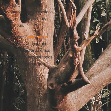
stólico da Companhia
boa vontade, comprometidos
 outros, e tornamos mais
s contribuir.
os ao Senhor “
intensa dor
usos, e que nos acompanhe
soal e institucional
e nos
ultura da vida
na qual todos
ões para uma
vida digna
.