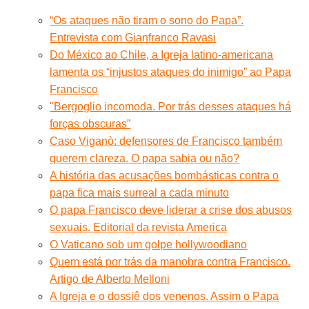
“Os ataques não tiram o sono do Papa”.
Entrevista com Gianfranco Ravasi
Do México ao Chile, a Igreja latino-americana
lamenta os “injustos ataques do inimigo” ao Papa
Francisco
"Bergoglio incomoda. Por trás desses ataques há
forças obscuras”
Caso Viganò: defensores de Francisco também
querem clareza. O papa sabia ou não?
A história das acusações bombásticas contra o
papa fica mais surreal a cada minuto
O papa Francisco deve liderar a crise dos abusos
sexuais. Editorial da revista America
O Vaticano sob um golpe hollywoodiano
Quem está por trás da manobra contra Francisco.
Artigo de Alberto Melloni
A Igreja e o dossiê dos venenos. Assim o Papa