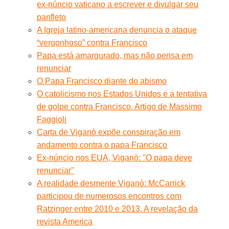
ex-núncio vaticano a escrever e divulgar seu
panfleto
A Igreja latino-americana denuncia o ataque
“vergonhoso” contra Francisco
Papa está amargurado, mas não pensa em
renunciar
O Papa Francisco diante do abismo
O catolicismo nos Estados Unidos e a tentativa
de golpe contra Francisco. Artigo de Massimo
Faggioli
Carta de Viganò expõe conspiração em
andamento contra o papa Francisco
Ex-núncio nos EUA, Viganò: ''O papa deve
renunciar''
A realidade desmente Viganò: McCarrick
participou de numerosos encontros com
Ratzinger entre 2010 e 2013. A revelação da
revista America