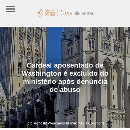
Cardeal aposentado de
Washington é excluído do
ministério após denúncia
de abuso
Foto: AgnosticPreachersKid /Wikimedia Commons