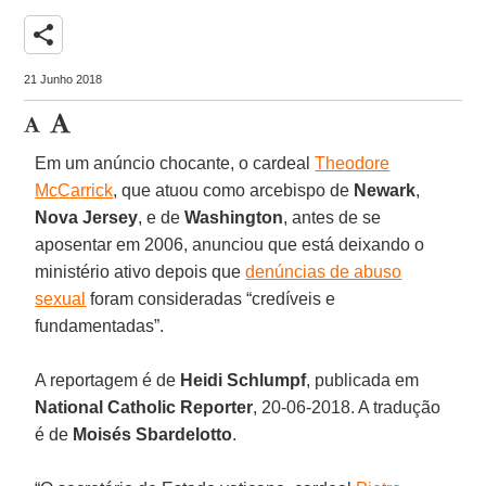
share
21 Junho 2018
Em um anúncio chocante, o cardeal
Theodore
McCarrick
, que atuou como arcebispo de
Newark
,
Nova Jersey
, e de
Washington
, antes de se
aposentar em 2006, anunciou que está deixando o
ministério ativo depois que
denúncias de abuso
sexual
foram consideradas “credíveis e
fundamentadas”.
A reportagem é de
Heidi Schlumpf
, publicada em
National Catholic Reporter
, 20-06-2018. A tradução
é de
Moisés Sbardelotto
.