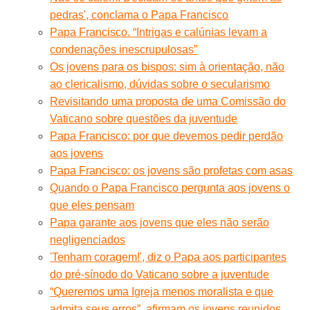
pedras', conclama o Papa Francisco
Papa Francisco. “Intrigas e calúnias levam a
condenações inescrupulosas”
Os jovens para os bispos: sim à orientação, não
ao clericalismo, dúvidas sobre o secularismo
Revisitando uma proposta de uma Comissão do
Vaticano sobre questões da juventude
Papa Francisco: por que devemos pedir perdão
aos jovens
Papa Francisco: os jovens são profetas com asas
Quando o Papa Francisco pergunta aos jovens o
que eles pensam
Papa garante aos jovens que eles não serão
negligenciados
'Tenham coragem!', diz o Papa aos participantes
do pré-sínodo do Vaticano sobre a juventude
“Queremos uma Igreja menos moralista e que
admita seus erros”, afirmam os jovens reunidos