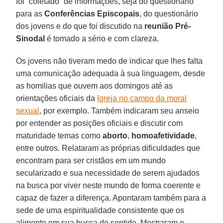
foi “coletado” de informações, seja do questionário
para as
Conferências Episcopais
, do questionário
dos jovens e do que foi discutido na
reunião Pré-
Sinodal
é tomado a sério e com clareza.
Os jovens não tiveram medo de indicar que lhes falta
uma comunicação adequada à sua linguagem, desde
as homilias que ouvem aos domingos até as
orientações oficiais da
Igreja no campo da moral
sexual
, por exemplo. Também indicaram seu anseio
por entender as posições oficiais e discutir com
maturidade temas como
aborto
,
homoafetividade
,
entre outros. Relataram as próprias dificuldades que
encontram para ser cristãos em um mundo
secularizado e sua necessidade de serem ajudados
na busca por viver neste mundo de forma coerente e
capaz de fazer a diferença. Apontaram também para a
sede de uma espiritualidade consistente que os
alimente em sua busca de sentido. Mostraram o