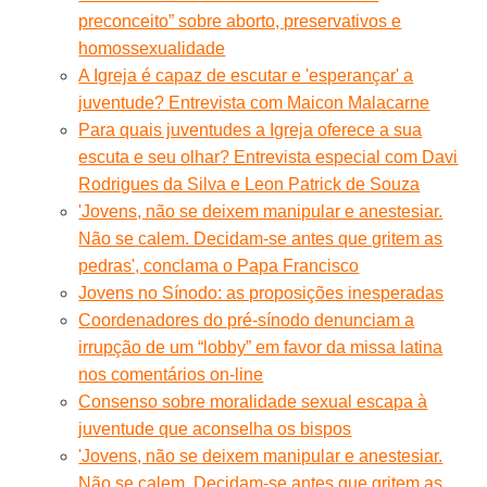
preconceito” sobre aborto, preservativos e
homossexualidade
A Igreja é capaz de escutar e 'esperançar' a
juventude? Entrevista com Maicon Malacarne
Para quais juventudes a Igreja oferece a sua
escuta e seu olhar? Entrevista especial com Davi
Rodrigues da Silva e Leon Patrick de Souza
'Jovens, não se deixem manipular e anestesiar.
Não se calem. Decidam-se antes que gritem as
pedras', conclama o Papa Francisco
Jovens no Sínodo: as proposições inesperadas
Coordenadores do pré-sínodo denunciam a
irrupção de um “lobby” em favor da missa latina
nos comentários on-line
Consenso sobre moralidade sexual escapa à
juventude que aconselha os bispos
'Jovens, não se deixem manipular e anestesiar.
Não se calem. Decidam-se antes que gritem as