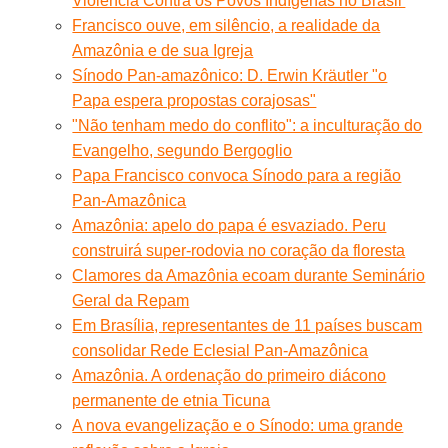
Violência Contra os Povos Indígenas no Brasil'
Francisco ouve, em silêncio, a realidade da
Amazônia e de sua Igreja
Sínodo Pan-amazônico: D. Erwin Kräutler "o
Papa espera propostas corajosas"
"Não tenham medo do conflito": a inculturação do
Evangelho, segundo Bergoglio
Papa Francisco convoca Sínodo para a região
Pan-Amazônica
Amazônia: apelo do papa é esvaziado. Peru
construirá super-rodovia no coração da floresta
Clamores da Amazônia ecoam durante Seminário
Geral da Repam
Em Brasília, representantes de 11 países buscam
consolidar Rede Eclesial Pan-Amazônica
Amazônia. A ordenação do primeiro diácono
permanente de etnia Ticuna
A nova evangelização e o Sínodo: uma grande