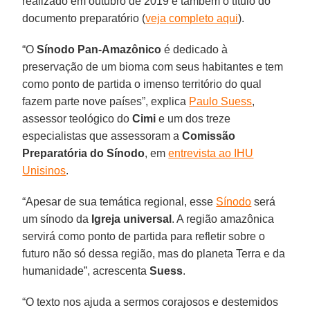
realizado em outubro de 2019 e também o título do
documento preparatório (
veja completo aqui
).
“O
Sínodo Pan-Amazônico
é dedicado à
preservação de um bioma com seus habitantes e tem
como ponto de partida o imenso território do qual
fazem parte nove países”, explica
Paulo Suess
,
assessor teológico do
Cimi
e um dos treze
especialistas que assessoram a
Comissão
Preparatória do Sínodo
, em
entrevista ao IHU
Unisinos
.
“Apesar de sua temática regional, esse
Sínodo
será
um sínodo da
Igreja universal
. A região amazônica
servirá como ponto de partida para refletir sobre o
futuro não só dessa região, mas do planeta Terra e da
humanidade”, acrescenta
Suess
.
“O texto nos ajuda a sermos corajosos e destemidos