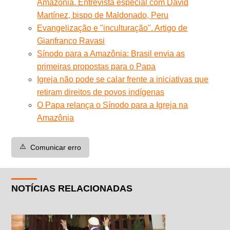
Amazônia. Entrevista especial com David
Martínez, bispo de Maldonado, Peru
Evangelização e "inculturação". Artigo de
Gianfranco Ravasi
Sínodo para a Amazônia: Brasil envia as
primeiras propostas para o Papa
Igreja não pode se calar frente a iniciativas que
retiram direitos de povos indígenas
O Papa relança o Sínodo para a Igreja na
Amazônia
⚠️
Comunicar erro
NOTÍCIAS RELACIONADAS