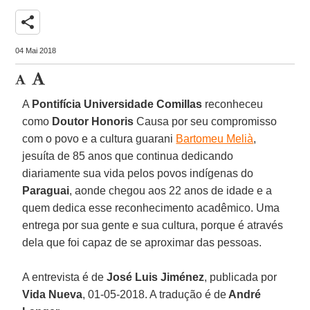
share
04 Mai 2018
A
Pontifícia Universidade Comillas
reconheceu
como
Doutor Honoris
Causa por seu compromisso
com o povo e a cultura guarani
Bartomeu Melià
,
jesuíta de 85 anos que continua dedicando
diariamente sua vida pelos povos indígenas do
Paraguai
, aonde chegou aos 22 anos de idade e a
quem dedica esse reconhecimento acadêmico. Uma
entrega por sua gente e sua cultura, porque é através
dela que foi capaz de se aproximar das pessoas.
A entrevista é de
José Luis Jiménez
, publicada por
Vida Nueva
, 01-05-2018. A tradução é de
André