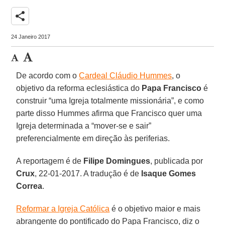
share
24 Janeiro 2017
De acordo com o
Cardeal Cláudio Hummes
, o
objetivo da reforma eclesiástica do
Papa Francisco
é
construir “uma Igreja totalmente missionária”, e como
parte disso Hummes afirma que Francisco quer uma
Igreja determinada a “mover-se e sair”
preferencialmente em direção às periferias.
A reportagem é de
Filipe Domingues
, publicada por
Crux
, 22-01-2017. A tradução é de
Isaque Gomes
Correa
.
Reformar a Igreja Católica
é o objetivo maior e mais
abrangente do pontificado do Papa Francisco, diz o