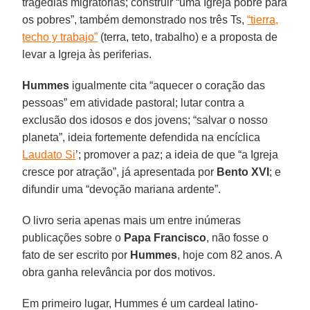
tragédias migratórias; construir “uma Igreja pobre para
os pobres”, também demonstrado nos três Ts,
“tierra,
techo y trabajo”
(terra, teto, trabalho) e a proposta de
levar a Igreja às periferias.
Hummes
igualmente cita “aquecer o coração das
pessoas” em atividade pastoral; lutar contra a
exclusão dos idosos e dos jovens; “salvar o nosso
planeta”, ideia fortemente defendida na encíclica
Laudato Si
’; promover a paz; a ideia de que “a Igreja
cresce por atração”, já apresentada por
Bento XVI
; e
difundir uma “devoção mariana ardente”.
O livro seria apenas mais um entre inúmeras
publicações sobre o
Papa Francisco
, não fosse o
fato de ser escrito por
Hummes
, hoje com 82 anos. A
obra ganha relevância por dos motivos.
Em primeiro lugar, Hummes é um cardeal latino-