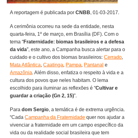
A reportagem é publicada por
CNBB
, 01-03-2017.
A cerimônia ocorreu na sede da entidade, nesta
quarta-feira, 1º de março, em Brasília (DF). Com o
tema “
Fraternidade: biomas brasileiros e a defesa
da vida
”, este ano, a Campanha busca alertar para o
cuidado e o cultivo dos biomas brasileiros:
Cerrado
,
Mata Atlântica
,
Caatinga
,
Pampa
,
Pantanal
e
Amazônia
. Além disso, enfatiza o respeito à vida e a
cultura dos povos que neles habitam. O lema
escolhido para iluminar as reflexões é “
Cultivar e
guardar a criação (Gn 2, 15)
”.
Para
dom Sergio
, a temática é de extrema urgência.
“Cada
Campanha da Fraternidade
quer nos ajudar a
vivenciar a fraternidade em um campo específico da
vida ou da realidade social brasileira que tem