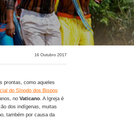
16 Outubro 2017
s prontas, como aqueles
ial do Sínodo dos Bispos
 anos, no
Vaticano
. A Igreja é
ção dos indígenas, muitas
no, também por causa da