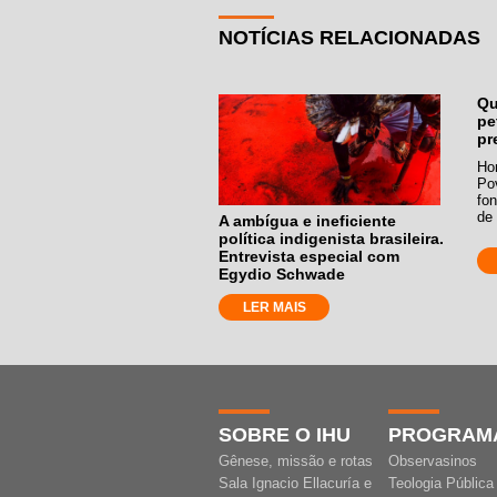
NOTÍCIAS RELACIONADAS
Qu
pe
pr
Hor
Po
fo
de 
A ambígua e ineficiente
política indigenista brasileira.
Entrevista especial com
Egydio Schwade
LER MAIS
SOBRE O IHU
PROGRAM
Gênese, missão e rotas
Observasinos
Sala Ignacio Ellacuría e
Teologia Pública