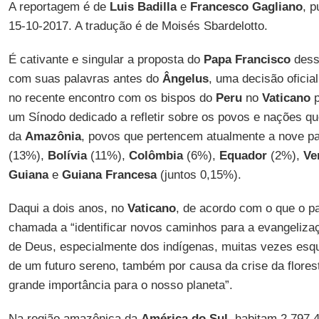
A reportagem é de
Luis Badilla
e
Francesco Gagliano
, p
15-10-2017. A tradução é de Moisés Sbardelotto.
É cativante e singular a proposta do
Papa Francisco
dess
com suas palavras antes do
Ângelus
, uma decisão oficial
no recente encontro com os bispos do
Peru
no
Vaticano
p
um Sínodo dedicado a refletir sobre os povos e nações que
da
Amazônia
, povos que pertencem atualmente a nove p
(13%),
Bolívia
(11%),
Colômbia
(6%),
Equador
(2%),
Ve
Guiana
e
Guiana Francesa
(juntos 0,15%).
Daqui a dois anos, no
Vaticano
, de acordo com o que o pap
chamada a “identificar novos caminhos para a evangeliza
de Deus, especialmente dos indígenas, muitas vezes esq
de um futuro sereno, também por causa da crise da flore
grande importância para o nosso planeta”.
Na região amazônica da
América do Sul
, habitam 2.797.