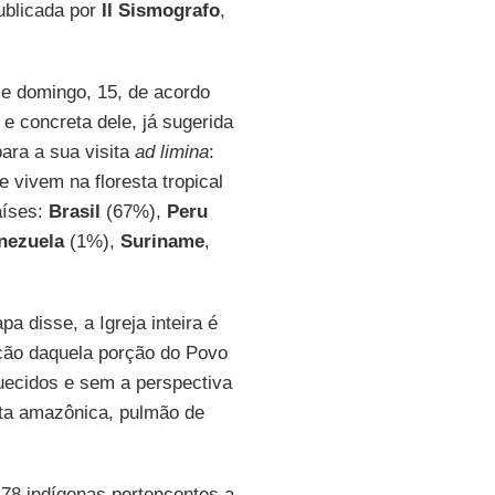
ublicada por
Il Sismografo
,
e domingo, 15, de acordo
 e concreta dele, já sugerida
ara a sua visita
ad limina
:
 vivem na floresta tropical
aíses:
Brasil
(67%),
Peru
nezuela
(1%),
Suriname
,
a disse, a Igreja inteira é
ção daquela porção do Povo
uecidos e sem a perspectiva
sta amazônica, pulmão de
478 indígenas pertencentes a