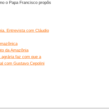
omo o Papa Francisco propôs
ia. Entrevista com Cláudio
Amazônica
ento da Amazônia
 agrária faz com que a
al com Gustavo Cepolini