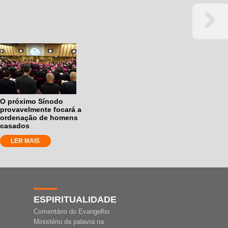
O próximo Sínodo
provavelmente focará a
ordenação de homens
casados
LER MAIS
ESPIRITUALIDADE
Comentário do Evangelho
Ministério da palavra na