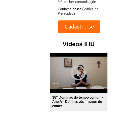
receber comunicações.
Conheça nossa
Política de
Privacidade
.
Vídeos IHU
play_circle_outline
18º Domingo do tempo comum -
Ano A - Dai-lhes vós mesmos de
comer