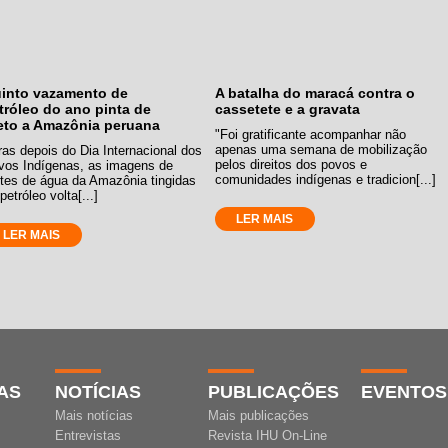
into vazamento de
A batalha do maracá contra o
tróleo do ano pinta de
cassetete e a gravata
eto a Amazônia peruana
"Foi gratificante acompanhar não
apenas uma semana de mobilização
as depois do Dia Internacional dos
pelos direitos dos povos e
vos Indígenas, as imagens de
comunidades indígenas e tradicion[...]
ntes de água da Amazônia tingidas
petróleo volta[...]
LER MAIS
LER MAIS
AS
NOTÍCIAS
PUBLICAÇÕES
EVENTOS
Mais notícias
Mais publicações
Entrevistas
Revista IHU On-Line