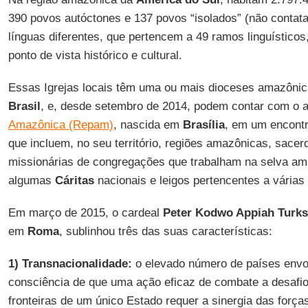
390 povos autóctones e 137 povos “isolados” (não contat
línguas diferentes, que pertencem a 49 ramos linguísticos
ponto de vista histórico e cultural.
Essas Igrejas locais têm uma ou mais dioceses amazônica
Brasil
, e, desde setembro de 2014, podem contar com o 
Amazônica (Repam)
, nascida em
Brasília
, em um encontr
que incluem, no seu território, regiões amazônicas, sacer
missionárias de congregações que trabalham na selva am
algumas
Cáritas
nacionais e leigos pertencentes a várias 
Em março de 2015, o cardeal
Peter Kodwo Appiah Turk
em
Roma
, sublinhou três das suas características:
1) Transnacionalidade:
o elevado número de países envol
consciência de que uma ação eficaz de combate a desafi
fronteiras de um único Estado requer a sinergia das forç