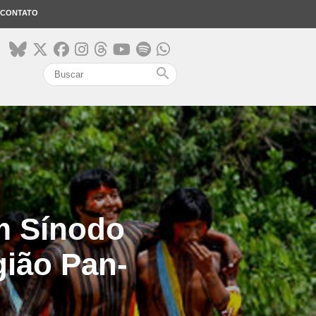
CONTATO
search
m Sínodo
gião Pan-