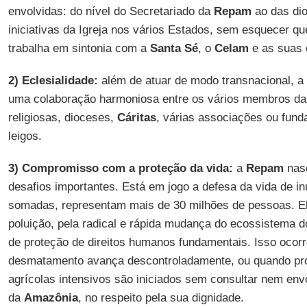
envolvidas: do nível do Secretariado da
Repam
ao das dio
iniciativas da Igreja nos vários Estados, sem esquecer qu
trabalha em sintonia com a
Santa Sé
, o
Celam
e as suas 
2) Eclesialidade:
além de atuar de modo transnacional, a
uma colaboração harmoniosa entre os vários membros da 
religiosas, dioceses,
Cáritas
, várias associações ou fund
leigos.
3) Compromisso com a proteção da vida:
a
Repam
nasc
desafios importantes. Está em jogo a defesa da vida de 
somadas, representam mais de 30 milhões de pessoas. E
poluição, pela radical e rápida mudança do ecossistema d
de proteção de direitos humanos fundamentais. Isso ocor
desmatamento avança descontroladamente, ou quando pro
agrícolas intensivos são iniciados sem consultar nem env
da
Amazônia
, no respeito pela sua dignidade.