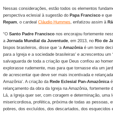
Nessas considerações, estão todos os elementos fundame
perspectiva eclesial à sugestão do
Papa Francisco
e que 
Repam
, o cardeal
Cláudio Hummes
, enfatizou assim à
Rá
“O
Santo Padre Francisco
nos encorajou fortemente ness
a
Jornada Mundial da Juventude
, em 2013, no
Rio de J
bispos brasileiros, disse que ‘a
Amazônia
é um teste deci
para a Igreja e a sociedade brasileiras’ e acrescentou um ‘
salvaguarda de toda a criação que Deus confiou ao home
explorasse rudemente, mas para que tornasse ela um jardi
de acrescentar que deve ser mais incentivada e relançada
Amazônia’. A criação da
Rede Eclesial Pan-Amazônica
é
relançamento da obra da Igreja na Amazônia, fortemente 
Lá, a Igreja quer ser, com coragem e determinação, uma I
misericordiosa, profética, próxima de todas as pessoas, 
pobres, dos excluídos, dos descartados, dos esquecidos e