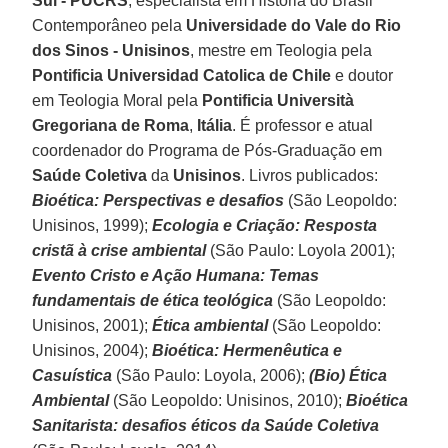
Sul - PUCRS
, especialista em História do Brasil
Contemporâneo pela
Universidade do Vale do Rio
dos Sinos - Unisinos
, mestre em Teologia pela
Pontificia Universidad Catolica de Chile
e doutor
em Teologia Moral pela
Pontificia Università
Gregoriana de Roma
,
Itália
. É professor e atual
coordenador do Programa de Pós-Graduação em
Saúde Coletiva
da
Unisinos
. Livros publicados:
Bioética: Perspectivas e desafios
(São Leopoldo:
Unisinos, 1999);
Ecologia e Criação: Resposta
cristã à crise ambiental
(São Paulo: Loyola 2001);
Evento Cristo e Ação Humana: Temas
fundamentais de ética teológica
(São Leopoldo:
Unisinos, 2001);
Ética ambiental
(São Leopoldo:
Unisinos, 2004);
Bioética: Hermenêutica e
Casuística
(São Paulo: Loyola, 2006);
(Bio) Ética
Ambiental
(São Leopoldo: Unisinos, 2010);
Bioética
Sanitarista: desafios éticos da Saúde Coletiva