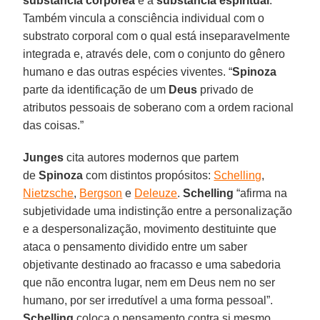
substância corpórea
e a
substância espiritual
.
Também vincula a consciência individual com o
substrato corporal com o qual está inseparavelmente
integrada e, através dele, com o conjunto do gênero
humano e das outras espécies viventes. “
Spinoza
parte da identificação de um
Deus
privado de
atributos pessoais de soberano com a ordem racional
das coisas.”
Junges
cita autores modernos que partem
de
Spinoza
com distintos propósitos:
Schelling
,
Nietzsche
,
Bergson
e
Deleuze
.
Schelling
“afirma na
subjetividade uma indistinção entre a personalização
e a despersonalização, movimento destituinte que
ataca o pensamento dividido entre um saber
objetivante destinado ao fracasso e uma sabedoria
que não encontra lugar, nem em Deus nem no ser
humano, por ser irredutível a uma forma pessoal”.
Schelling
coloca o pensamento contra si mesmo,