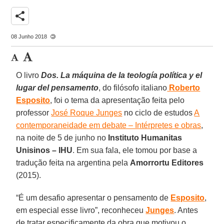
share
08 Junho 2018
O livro
Dos. La máquina de la teología política y el
lugar del pensamento
, do filósofo italiano
Roberto
Esposito
, foi o tema da apresentação feita pelo
professor
José Roque Junges
no ciclo de estudos
A
contemporaneidade em debate – Intérpretes e obras
,
na noite de 5 de junho no
Instituto Humanitas
Unisinos – IHU
. Em sua fala, ele tomou por base a
tradução feita na argentina pela
Amorrortu Editores
(2015).
“É um desafio apresentar o pensamento de
Esposito
,
em especial esse livro”, reconheceu
Junges
. Antes
de tratar especificamente da obra que motivou o