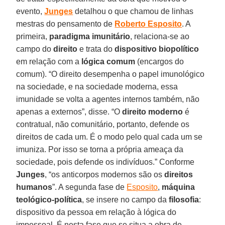
evento,
Junges
detalhou o que chamou de linhas
mestras do pensamento de
Roberto Esposito
. A
primeira,
paradigma imunitário
, relaciona-se ao
campo do
direito
e trata do
dispositivo biopolítico
em relação com a
lógica comum
(encargos do
comum). “O direito desempenha o papel imunológico
na sociedade, e na sociedade moderna, essa
imunidade se volta a agentes internos também, não
apenas a externos”, disse. “O
direito moderno
é
contratual, não comunitário, portanto, defende os
direitos de cada um. É o modo pelo qual cada um se
imuniza. Por isso se torna a própria ameaça da
sociedade, pois defende os indivíduos.” Conforme
Junges
, “os anticorpos modernos são os
direitos
humanos
”. A segunda fase de
Esposito
,
máquina
teológico-política
, se insere no campo da
filosofia
:
dispositivo da pessoa em relação à lógica do
impessoal. É nesta fase que se situa a obra de