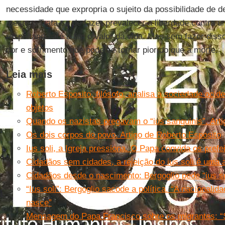
necessidade que expropria o sujeito da possibilidade de de
mesmo. Trata-se de fazer prevalecer a liberdade contra um
respeitando até o fim o valor da vida. Mas sem fazer diss
dor e sofrimento que pode se tornar pior do que a morte.
Leia mais
Roberto Esposito, filósofo, analisa a sociedade ocid
objetos
Quando os nazistas pregavam o “ius sanguinis”. Art
Os dois corpos do povo. Artigo de Roberto Esposito
Ius soli, a Igreja pressiona. O Papa convida os prefe
Cidadãos sem cidades, a rejeição do ius soli é uma 
Cidadãos desde o nascimento: Bergoglio pede “ius so
“Ius soli”: Bergoglio sacode a política. “A nacionali
nasce”
Mensagem do Papa Francisco sobre os migrantes: “Si