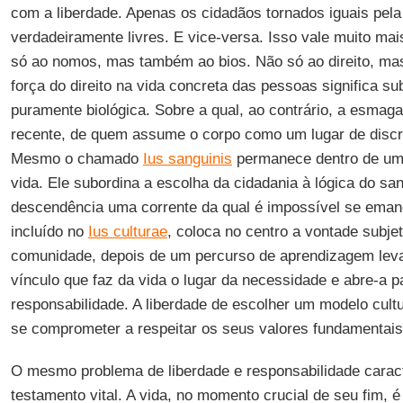
com a liberdade. Apenas os cidadãos tornados iguais pela
verdadeiramente livres. E vice-versa. Isso vale muito ma
só ao nomos, mas também ao bios. Não só ao direito, mas
força do direito na vida concreta das pessoas significa su
puramente biológica. Sobre a qual, ao contrário, a esmaga
recente, de quem assume o corpo como um lugar de discr
Mesmo o chamado
Ius sanguinis
permanece dentro de um 
vida. Ele subordina a escolha da cidadania à lógica do sa
descendência uma corrente da qual é impossível se eman
incluído no
Ius culturae
, coloca no centro a vontade subje
comunidade, depois de um percurso de aprendizagem lev
vínculo que faz da vida o lugar da necessidade e abre-a pa
responsabilidade. A liberdade de escolher um modelo cultu
se comprometer a respeitar os seus valores fundamentais
O mesmo problema de liberdade e responsabilidade caracte
testamento vital. A vida, no momento crucial de seu fim, 