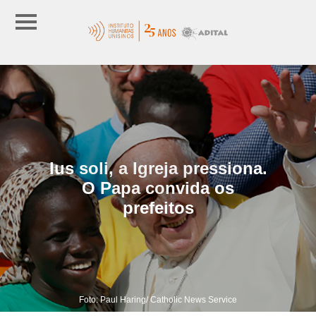
Ius soli, a Igreja pressiona.
O Papa convida os
prefeitos
Foto: Paul Haring/ Catholic News Service