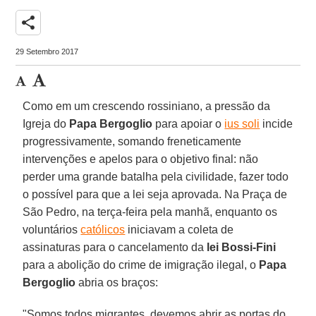
share
29 Setembro 2017
Como em um crescendo rossiniano, a pressão da
Igreja do
Papa Bergoglio
para apoiar o
ius soli
incide
progressivamente, somando freneticamente
intervenções e apelos para o objetivo final: não
perder uma grande batalha pela civilidade, fazer todo
o possível para que a lei seja aprovada. Na Praça de
São Pedro, na terça-feira pela manhã, enquanto os
voluntários
católicos
iniciavam a coleta de
assinaturas para o cancelamento da
lei Bossi-Fini
para a abolição do crime de imigração ilegal, o
Papa
Bergoglio
abria os braços:
"Somos todos migrantes, devemos abrir as portas do