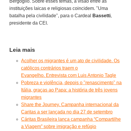
Bergoglio. Sobre esses temas, a visão entre as
instituições laicas e religiosas coincidem. "Uma
batalha pela civilidade", para o Cardeal
Bassetti
,
presidente da CEI.
Leia mais
Acolher os migrantes é um ato de civilidade. Os
católicos contrários traem o
Evangelho. Entrevista com Luis Antonio Tagle
Pobreza e violência, depois o "renascimento" na
Itália, graças ao Papa: a história de três jovens
migrantes
Share the Journey. Campanha internacional da
Caritas a ser lançada no dia 27 de setembro
Cáritas Brasileira lança campanha “Compartilhe
a Viagem” sobre imigração e refúgio