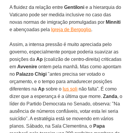
A fluidez da relação entre
Gentiloni
e a hierarquia do
Vaticano pode ser medida inclusive no caso das
novas normas de imigração promulgadas por
Minniti
e abençoadas pela
Igreja de Bergoglio
.
Assim, a intensa pressão é muito apreciada pelo
governo, especialmente porque poderia suavizar as
posições da
Ap
(coalizão de centro-direita) criticadas
em
Avvenire
ontem pela manhã. Mas como apontam
no
Palazzo Chigi
"antes precisa ser votado o
orçamento, e o tempo para amadurecer posições
diferentes na
Ap
sobre o
Ius soli
não falta”. É como
dizer que a esperança é a última que morre.
Zanda
, o
líder do Partido Democrata no Senado, observa: "Na
ausência de números confiáveis, votar esta lei seria
suicídio". A estratégia está se movendo em vários
planos. Sábado, na Sala Clementina, o
Papa