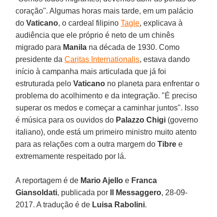
coração". Algumas horas mais tarde, em um palácio
do
Vaticano
, o cardeal filipino
Tagle
, explicava à
audiência que ele próprio é neto de um chinês
migrado para
Manila
na década de 1930. Como
presidente da
Caritas Internationalis
, estava dando
início à campanha mais articulada que já foi
estruturada pelo
Vaticano
no planeta para enfrentar o
problema do acolhimento e da integração. "É preciso
superar os medos e começar a caminhar juntos". Isso
é música para os ouvidos do
Palazzo Chigi
(governo
italiano), onde está um primeiro ministro muito atento
para as relações com a outra margem do
Tibre
e
extremamente respeitado por lá.
A reportagem é de
Mario Ajello
e
Franca
Giansoldati
, publicada por
Il Messaggero
, 28-09-
2017. A tradução é de
Luisa Rabolini
.