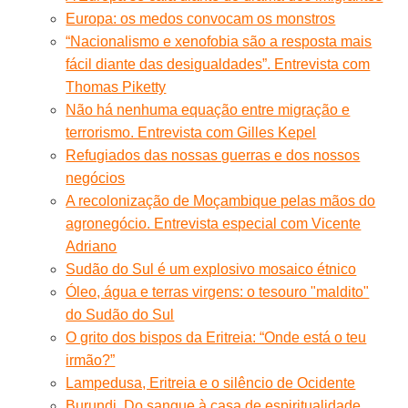
Europa: os medos convocam os monstros
“Nacionalismo e xenofobia são a resposta mais
fácil diante das desigualdades”. Entrevista com
Thomas Piketty
Não há nenhuma equação entre migração e
terrorismo. Entrevista com Gilles Kepel
Refugiados das nossas guerras e dos nossos
negócios
A recolonização de Moçambique pelas mãos do
agronegócio. Entrevista especial com Vicente
Adriano
Sudão do Sul é um explosivo mosaico étnico
Óleo, água e terras virgens: o tesouro "maldito"
do Sudão do Sul
O grito dos bispos da Eritreia: “Onde está o teu
irmão?”
Lampedusa, Eritreia e o silêncio de Ocidente
Burundi. Do sangue à casa de espiritualidade