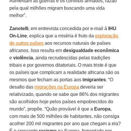
Aumentam as guerras e os conflitos armados, razão
pela qual milhões migram buscando uma vida
melhor”.
Zanotelli
, em entrevista concedida por e-mail à
IHU
On-Line
, explica que a miséria é fruto da
exploração
de outros países
aos recursos naturais de países
africanos. Isso resulta em
desigualdade econômica
e
violência
, ainda recrudescidas pelas tradições
tribais e por governos ditatoriais. O mais triste é que
os países que complicam a realidade africana são os
mesmos que fecham as portas aos
imigrantes
. “O
desafio das
migrações na Europa
deveria ser
relativizado, quando se sabe que 86% dos migrantes
são acolhidos hoje pelos países empobrecidos do
mundo”, propõe. “Quão provável é que a
Europa
,
com mais de 500 milhões de habitantes, não consiga
acolher 200 mil migrantes por ano que chegam a ela?
É o crescente
racismo
na Europa, fomentado por