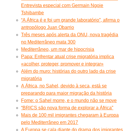
Entrevista especial com Germain Ngoie
Tshibambe
“A África é e foi um grande laboratório”, afirma o
antropólogo Juan Obarrio
Três meses após alerta da ONU, nova tragédia
no Mediterrâneo mata 300
Mediterrâneo, um mar de hipocrisia
Papa: Enfrentar atual crise migratória implica
«acolher, proteger, promover e integrar»
Além do muro: histórias do outro lado da crise
migratória
A África, no Sahel, devido à seca, está se
preparando para maior migração da história
Fome: o Sahel morre, e o mundo não se move
“BRICS são nova forma de explorar a África”
Mais de 100 mil imigrantes chegaram à Europa
pelo Mediterrâneo em 2017
A Europa se cala diante do drama dos imigrantes