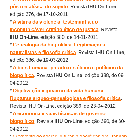
pós-metafísica do sujeito
. Revista
IHU On-Line
,
edição 376, de 17-10-2011
*
A vítima da violência: testemunha do
incomunicável, critério ético de justiça
. Revista
IHU On-Line
, edição 380, de 14-11-2011
*
Genealogia da biopolítica. Legitimações
naturalistas e filosofia crítica
. Revista
IHU On-Line
,
edição 386, de 19-03-2012
*
A bios humana: paradoxos éticos e políticos da
biopolítica
. Revista
IHU On-Line
, edição 388, de 09-
04-2012
*
Objetivação e governo da vida humana.
Rupturas arqueo-genealógicas e filosofia crítica
.
Revista IHU On-Line, edição 389, de 23-04-2012
*
A economia e suas técnicas de governo
biopolítico
. Revista
IHU On-Line
, edição 390, de 30-
04-2012
*
O advento do social: leituras biopolíticas em Hannah