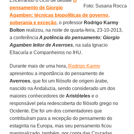
Encerrando o ciclo de debate
O
Foto: Susana Rocca
pensamento de Giorgio
Agamben: técnicas biopolíticas de governo,
soberania e exceção
, o professor
Rodrigo Karmy
Bolton
realizou, na noite de quarta-feira, 23-10-2013,
a conferência
A potência do pensamento: Giorgio
Agamben leitor de Averroes
, na sala Ignacio
Ellacuría e Companheiros no IHU.
Durante mais de uma hora,
Rodrigo Karmy
apresentou a importância do pensamento de
Averroes
, que foi um filósofo de origem árabe,
nascido na Andaluzia, sendo considerado um dos
maiores conhecedores de
Aristóteles
e o
responsável pela redescoberta do filósofo grego no
Ocidente. Ele foi um dos comentadores que
contribuíram para a recepção do pensamento do
estagirita na Europa, mas seu pensamento ficou
marginalizado, também, por conta das Cruzadas.