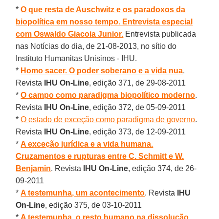
*
O que resta de Auschwitz e os paradoxos da
biopolítica em nosso tempo. Entrevista especial
com Oswaldo Giacoia Junior.
Entrevista publicada
nas Notícias do dia, de 21-08-2013, no sítio do
Instituto Humanitas Unisinos - IHU.
*
Homo sacer. O poder soberano e a vida nua
.
Revista
IHU On-Line
, edição 371, de 29-08-2011
*
O campo como paradigma biopolítico moderno
.
Revista
IHU On-Line
, edição 372, de 05-09-2011
*
O estado de exceção como paradigma de governo
.
Revista
IHU On-Line
, edição 373, de 12-09-2011
*
A exceção jurídica e a vida humana.
Cruzamentos e rupturas entre C. Schmitt e W.
Benjamin
. Revista
IHU On-Line
, edição 374, de 26-
09-2011
*
A testemunha, um acontecimento
. Revista
IHU
On-Line
, edição 375, de 03-10-2011
*
A testemunha, o resto humano na dissolução