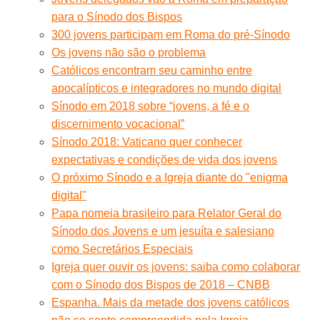
para o Sínodo dos Bispos
300 jovens participam em Roma do pré-Sínodo
Os jovens não são o problema
Católicos encontram seu caminho entre
apocalípticos e integradores no mundo digital
Sínodo em 2018 sobre “jovens, a fé e o
discernimento vocacional”
Sínodo 2018: Vaticano quer conhecer
expectativas e condições de vida dos jovens
O próximo Sínodo e a Igreja diante do "enigma
digital"
Papa nomeia brasileiro para Relator Geral do
Sínodo dos Jovens e um jesuíta e salesiano
como Secretários Especiais
Igreja quer ouvir os jovens: saiba como colaborar
com o Sínodo dos Bispos de 2018 – CNBB
Espanha. Mais da metade dos jovens católicos