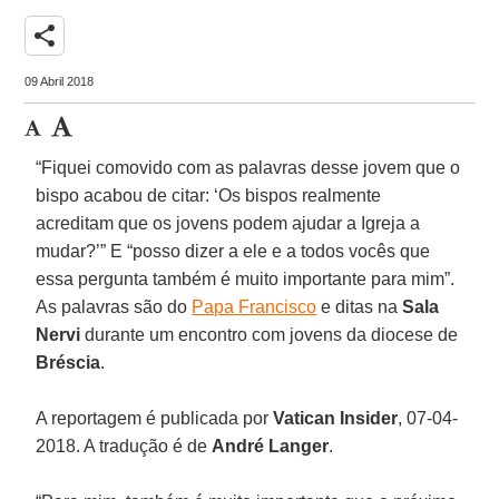
share
09 Abril 2018
“Fiquei comovido com as palavras desse jovem que o
bispo acabou de citar: ‘Os bispos realmente
acreditam que os jovens podem ajudar a Igreja a
mudar?’” E “posso dizer a ele e a todos vocês que
essa pergunta também é muito importante para mim”.
As palavras são do
Papa Francisco
e ditas na
Sala
Nervi
durante um encontro com jovens da diocese de
Bréscia
.
A reportagem é publicada por
Vatican Insider
, 07-04-
2018. A tradução é de
André Langer
.