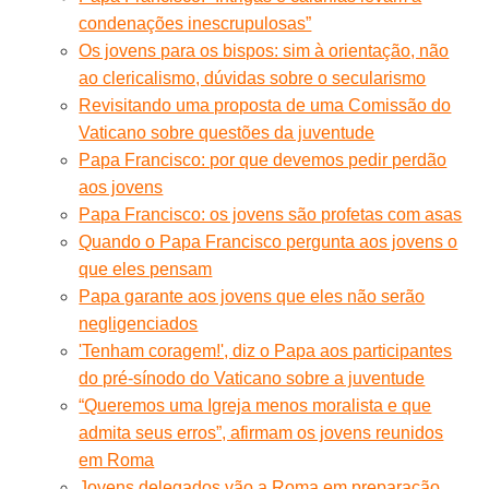
condenações inescrupulosas”
Os jovens para os bispos: sim à orientação, não
ao clericalismo, dúvidas sobre o secularismo
Revisitando uma proposta de uma Comissão do
Vaticano sobre questões da juventude
Papa Francisco: por que devemos pedir perdão
aos jovens
Papa Francisco: os jovens são profetas com asas
Quando o Papa Francisco pergunta aos jovens o
que eles pensam
Papa garante aos jovens que eles não serão
negligenciados
'Tenham coragem!', diz o Papa aos participantes
do pré-sínodo do Vaticano sobre a juventude
“Queremos uma Igreja menos moralista e que
admita seus erros”, afirmam os jovens reunidos
em Roma
Jovens delegados vão a Roma em preparação