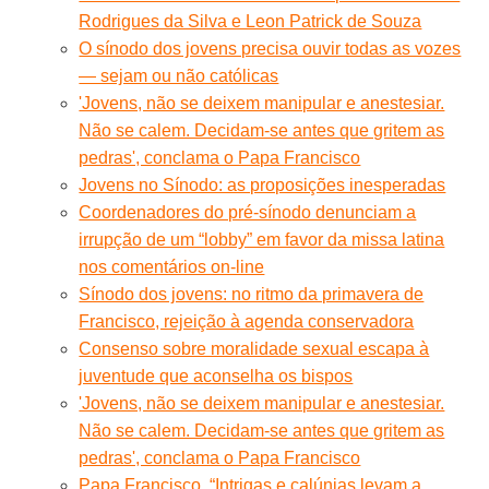
Rodrigues da Silva e Leon Patrick de Souza
O sínodo dos jovens precisa ouvir todas as vozes
— sejam ou não católicas
'Jovens, não se deixem manipular e anestesiar.
Não se calem. Decidam-se antes que gritem as
pedras', conclama o Papa Francisco
Jovens no Sínodo: as proposições inesperadas
Coordenadores do pré-sínodo denunciam a
irrupção de um “lobby” em favor da missa latina
nos comentários on-line
Sínodo dos jovens: no ritmo da primavera de
Francisco, rejeição à agenda conservadora
Consenso sobre moralidade sexual escapa à
juventude que aconselha os bispos
'Jovens, não se deixem manipular e anestesiar.
Não se calem. Decidam-se antes que gritem as
pedras', conclama o Papa Francisco
Papa Francisco. “Intrigas e calúnias levam a