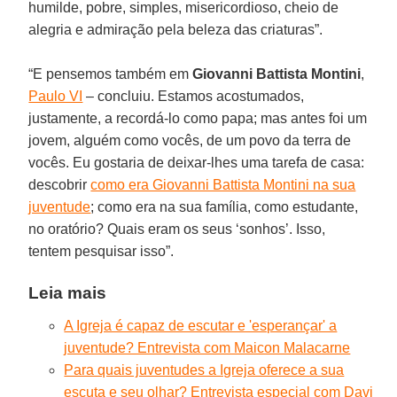
humilde, pobre, simples, misericordioso, cheio de
alegria e admiração pela beleza das criaturas”.
“E pensemos também em
Giovanni Battista Montini
,
Paulo VI
– concluiu. Estamos acostumados,
justamente, a recordá-lo como papa; mas antes foi um
jovem, alguém como vocês, de um povo da terra de
vocês. Eu gostaria de deixar-lhes uma tarefa de casa:
descobrir
como era Giovanni Battista Montini na sua
juventude
; como era na sua família, como estudante,
no oratório? Quais eram os seus ‘sonhos’. Isso,
tentem pesquisar isso”.
Leia mais
A Igreja é capaz de escutar e 'esperançar' a
juventude? Entrevista com Maicon Malacarne
Para quais juventudes a Igreja oferece a sua
escuta e seu olhar? Entrevista especial com Davi