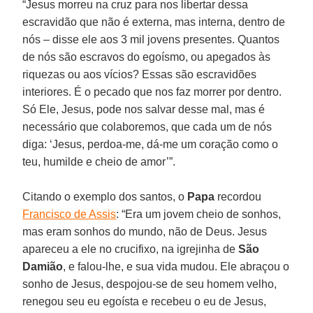
“Jesus morreu na cruz para nos libertar dessa
escravidão que não é externa, mas interna, dentro de
nós – disse ele aos 3 mil jovens presentes. Quantos
de nós são escravos do egoísmo, ou apegados às
riquezas ou aos vícios? Essas são escravidões
interiores. É o pecado que nos faz morrer por dentro.
Só Ele, Jesus, pode nos salvar desse mal, mas é
necessário que colaboremos, que cada um de nós
diga: ‘Jesus, perdoa-me, dá-me um coração como o
teu, humilde e cheio de amor’”.
Citando o exemplo dos santos, o
Papa
recordou
Francisco de Assis
: “Era um jovem cheio de sonhos,
mas eram sonhos do mundo, não de Deus. Jesus
apareceu a ele no crucifixo, na igrejinha de
São
Damião
, e falou-lhe, e sua vida mudou. Ele abraçou o
sonho de Jesus, despojou-se de seu homem velho,
renegou seu eu egoísta e recebeu o eu de Jesus,