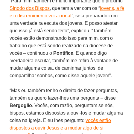
“Para mim, também é muito importante que o próximo
Sínodo dos Bispos
, que tem a ver com os “
jovens, a fé
e o discernimento vocacional
”, seja preparado com
uma verdadeira escuta dos jovens. E posso atestar
que isso já está sendo feito”, explicou. “Também
vocês estão demonstrando isso para mim, com o
trabalho que está sendo realizado na diocese de
vocês – continuou o
Pontífice
. E quando digo
‘verdadeira escuta’, também me refiro à vontade de
mudar alguma coisa, de caminhar juntos, de
compartilhar sonhos, como disse aquele jovem”.
“Mas eu também tenho o direito de fazer perguntas,
também eu quero fazer-lhes uma pergunta – disse
Bergoglio
. Vocês, com razão, perguntam se nós,
bispos, estamos dispostos a ouvi-los e mudar alguma
coisa na Igreja. E eu lhes pergunto:
vocês estão
dispostos a ouvir Jesus e a mudar algo de si