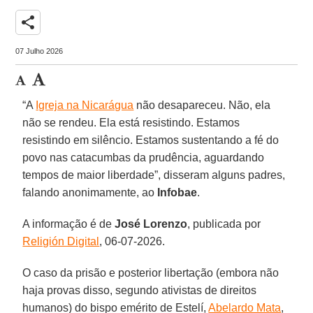
share
07 Julho 2026
“A
Igreja na Nicarágua
não desapareceu. Não, ela
não se rendeu. Ela está resistindo. Estamos
resistindo em silêncio. Estamos sustentando a fé do
povo nas catacumbas da prudência, aguardando
tempos de maior liberdade”, disseram alguns padres,
falando anonimamente, ao
Infobae
.
A informação é de
José
Lorenzo
, publicada por
Religión Digital
, 06-07-2026.
O caso da prisão e posterior libertação (embora não
haja provas disso, segundo ativistas de direitos
humanos) do bispo emérito de Estelí,
Abelardo Mata
,