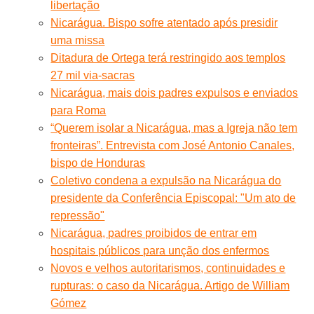
libertação
Nicarágua. Bispo sofre atentado após presidir
uma missa
Ditadura de Ortega terá restringido aos templos
27 mil via-sacras
Nicarágua, mais dois padres expulsos e enviados
para Roma
“Querem isolar a Nicarágua, mas a Igreja não tem
fronteiras”. Entrevista com José Antonio Canales,
bispo de Honduras
Coletivo condena a expulsão na Nicarágua do
presidente da Conferência Episcopal: "Um ato de
repressão"
Nicarágua, padres proibidos de entrar em
hospitais públicos para unção dos enfermos
Novos e velhos autoritarismos, continuidades e
rupturas: o caso da Nicarágua. Artigo de William
Gómez