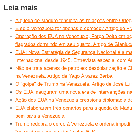
Leia mais
A queda de Maduro tensiona as relações entre Orteg
E se a Venezuela for apenas o começo? Artigo de Fr
Operação dos EUA na Venezuela, Força Delta em aç
flagrados dormindo em seu quarto. Artigo de Gianluc
EUA: Nova Estratégia de Segurança Nacional é a mai
Internacional desde 1945. Entrevista especial com 
Não se trata apenas de petróleo: desdolarização e C
na Venezuela. Artigo de Yago Álvarez Barba
O "golpe" de Trump na Venezuela. Artigo de José Lu
Os EUA inauguram uma nova era de intervenções na
Ação dos EUA na Venezuela pressiona diplomacia do
EUA elaboraram três cenários para a queda de Madu
bem para a Venezuela
Trump redobra o cerco à Venezuela e ordena impedir
“petroleiros sancionados” pelos EUA