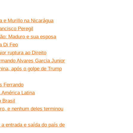
a e Murillo na Nicarágua
ancisco Peregil
ão: Maduro e sua esposa
a Di Feo
or ruptura ao Direito
Armando Alvares Garcia Junior
hina, após o golpe de Trump
is Ferrando
 América Latina
 Brasil
ro, e nenhum deles terminou
 a entrada e saída do país de