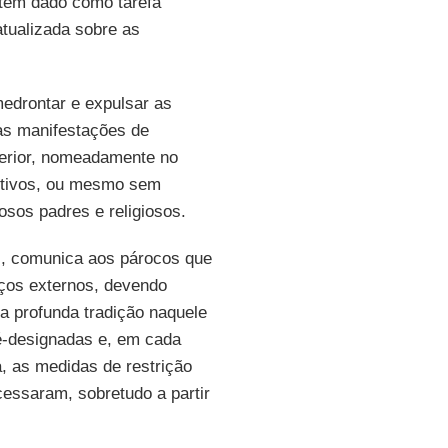
 tem dado como tarefa
atualizada sobre as
medrontar e expulsar as
as manifestações de
terior, nomeadamente no
motivos, ou mesmo sem
osos padres e religiosos.
es, comunica aos párocos que
aços externos, devendo
 profunda tradição naquele
é-designadas e, em cada
, as medidas de restrição
cessaram, sobretudo a partir