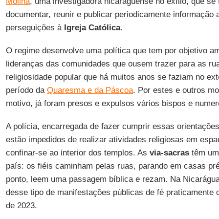
Molina
, uma investigadora nicaraguense no exílio, que se
documentar, reunir e publicar periodicamente informação 
perseguições à
Igreja Católica
.
O regime desenvolve uma política que tem por objetivo a
lideranças das comunidades que ousem trazer para as ru
religiosidade popular que há muitos anos se faziam no ex
período da
Quaresma e da Páscoa
. Por estes e outros 
motivo, já foram presos e expulsos vários bispos e numer
A polícia, encarregada de fazer cumprir essas orientaçõ
estão impedidos de realizar atividades religiosas em esp
confinar-se ao interior dos templos. As
via-sacras
têm uma
país: os fiéis caminham pelas ruas, parando em casas pr
ponto, leem uma passagem bíblica e rezam. Na Nicarágua
desse tipo de manifestações públicas de fé praticamente 
de 2023.