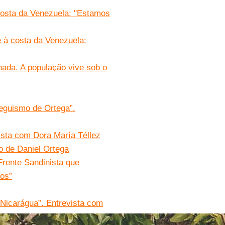
costa da Venezuela: "Estamos
e à costa da Venezuela:
nada. A população vive sob o
eguismo de Ortega”.
vista com Dora María Téllez
io de Daniel Ortega
Frente Sandinista que
cos”
 Nicarágua”. Entrevista com