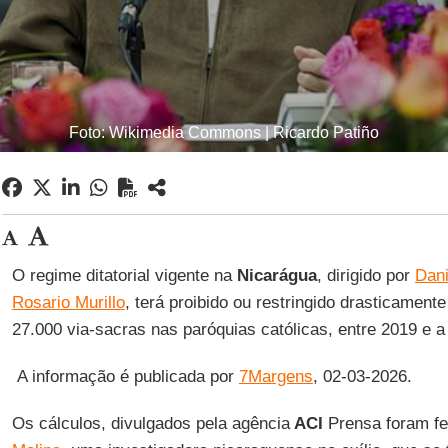
Foto: Wikimedia Commons | Ricardo Patiño
O regime ditatorial vigente na
Nicarágua
, dirigido por
Dani
Rosario Murillo
, terá proibido ou restringido drasticament
27.000 via-sacras nas paróquias católicas, entre 2019 e
A informação é publicada por
7Margens
, 02-03-2026.
Os cálculos, divulgados pela agência
ACI
Prensa foram fe