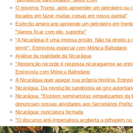
O governo Trump, após apreender um petroleiro na 
focados em fazer muitas coisas em nosso quintal"
Exército americano apreende um petroleiro em frent
“Vamos ficar com ele, suponho”
“A Nicarágua é uma imensa prisão. Não há direito a 
terror”. Entrevista especial com Mónica Baltodano
Análise da realidade da Nicarágua
“Abstenção recorde é resposta nicaraguense ao entr
Entrevista com Mónica Baltodano
A Nicarágua quer apagar sua própria história. Entre
Nicarágua. Da revolução sandinista ao giro autoritár
Nicarágua. “Existem seminaristas simpatizantes da 
denunciam nossas atividades aos Secretários Políti
Nicarágua: nunciatura fechada
“O discurso anti-imperialista acoberta a pilhagem na
Silvia Adoue