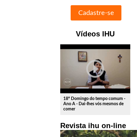
Vídeos IHU
play_circle_outline
18º Domingo do tempo comum -
Ano A - Dai-lhes vós mesmos de
comer
Revista ihu on-line