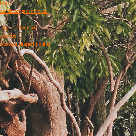
mírez
 da Nicarágua com as
scopal, é fechada
humanos”
nca tive respeito pelos