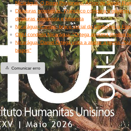
Nicarágua. O Bispo Prisioneiro. Artigo de Sergio Ra
Ditaduras grosseiras. Francisco compara o governo
ditaduras comunista e hitlerista
Nicarágua. Caritas, braço social da Conferência Epi
ONU condena Nicarágua: “Ortega atropela direitos 
Nicarágua. Daniel Ortega volta a atacar a Igreja: "Nu
bispos"
⚠️
Comunicar erro