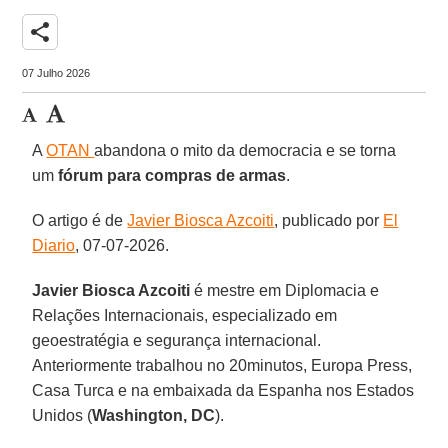
share
07 Julho 2026
A
OTAN
abandona o mito da democracia e se torna
um
fórum para compras de armas
.
O artigo é de
Javier Biosca Azcoiti
, publicado por
El
Diario
, 07-07-2026.
Javier Biosca Azcoiti
é mestre em Diplomacia e
Relações Internacionais, especializado em
geoestratégia e segurança internacional.
Anteriormente trabalhou no 20minutos, Europa Press,
Casa Turca e na embaixada da Espanha nos Estados
Unidos (
Washington, DC
).