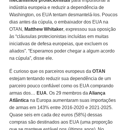
mecanismos protecionistas
para impulsionar a
indústria europeia e reduzir a dependência de
Washington, os EUA tentam desmantelá-los. Poucos
dias antes da cúpula, o embaixador dos EUA na
OTAN,
Matthew Whitaker
, expressou sua oposição
às “cláusulas protecionistas incluídas em muitas
iniciativas de defesa europeias, que excluem os
aliados”. “Esperamos poder chegar a algum acordo
na cúpula”, disse ele.
É curioso que os parceiros europeus da
OTAN
estejam tentando reduzir sua dependência de um
parceiro pouco confiável como os EUA comprando
armas dos…
EUA
. Os 29 membros da
Aliança
Atlântica
na Europa aumentaram suas importações
de armas em 143% entre 2016-2020 e 2021-2025.
Quase seis em cada dez euros (58%) dessas
compras são destinados aos EUA (uma proporção
que se manteve estável nos últimos anos). No