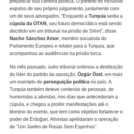
prejudicar sua carreira política. O prefeito foi inclusive
expulso de seu próprio julgamento, juntamente com
um de seus advogados. “Enquanto a
Turquia
sedia a
cúpula da OTAN
, seu futuro democrático está sendo
decidido em um tribunal na prisão de Silivri”, disse
Nacho Sánchez Amor
, membro socialista do
Parlamento Europeu e relator para a Turquia, que
acompanhou as audiências na prisão turca.
No mês passado, outro tribunal ordenou a destituição
do líder do partido da oposição,
Özgür Özel
, em mais
um exemplo de
perseguição política
no país. A
Turquia também deteve centenas de pessoas, de
humoristas a ativistas, nos dias que antecederam a
cúpula, e chegou a proibir manifestações até o
término do evento, que tem como objetivo fortalecer o
poder de Erdoğan. Ativistas apelidaram a operação
de "Um Jardim de Rosas Sem Espinhos".