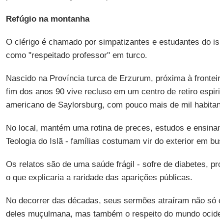
Refúgio na montanha
O clérigo é chamado por simpatizantes e estudantes do i
como "respeitado professor" em turco.
Nascido na Província turca de Erzurum, próxima à fronte
fim dos anos 90 vive recluso em um centro de retiro espir
americano de Saylorsburg, com pouco mais de mil habitan
No local, mantém uma rotina de preces, estudos e ensina
Teologia do Islã - famílias costumam vir do exterior em b
Os relatos são de uma saúde frágil - sofre de diabetes, p
o que explicaria a raridade das aparições públicas.
No decorrer das décadas, seus sermões atraíram não só c
deles muçulmana, mas também o respeito do mundo ociden