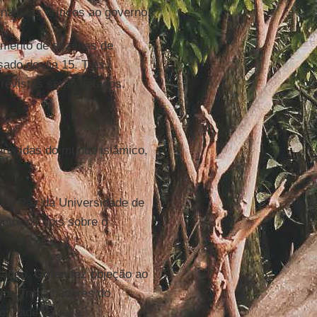
alistas críticos ao governo.
hamento de dezenas de
ado do dia 15. Três
 revistas serão vetados.
recidas do mundo islâmico,
.
 da Paz da Universidade de
entre os dois sobre o
ulação.
Gülen
fez objeção ao
dos Trabalhadores do
ridade", avalia.