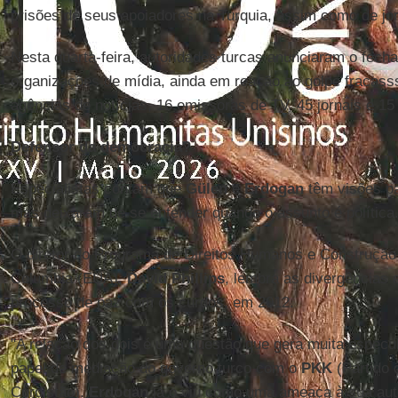
prisões de seus apoiadores na Turquia, assim como de jorn
Nesta quarta-feira, autoridades turcas anunciaram o fec
organizações de mídia, ainda em reação ao golpe fracasss
agências de notícias, 16 emissoras de TV, 45 jornais e 15
Defensor da democracia?
Especialistas contam que
Gülen
e
Erdogan
têm visões pa
mas deixaram de se entender quando o assunto é política
O diretor do Programa de Direitos Humanos e Construção
Columbia (EUA),
David Phillips
, lembra as divergências 
processo de paz com os curdos, em 2012.
"A relação dos dois é uma questão que gera muita espec
papel de mediação do governo turco com o
PKK
(Partido 
Curdistão).
Erdogan
já o viu como uma ameaça à sua auto