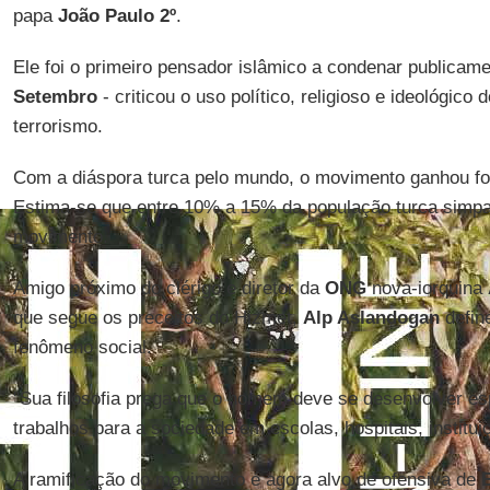
papa
João Paulo 2º
.
Ele foi o primeiro pensador islâmico a condenar publicam
Setembro
- criticou o uso político, religioso e ideológico d
terrorismo.
Com a diáspora turca pelo mundo, o movimento ganhou f
Estima-se que entre 10% a 15% da população turca simpa
movimento.
Amigo próximo do clérigo e diretor da
ONG
nova-iorquina
que segue os preceitos do Hizmet,
Alp Aslandogan
defin
fenômeno social.
"Sua filosofia prega que o homem deve se desenvolver esp
trabalhos para a sociedade em escolas, hospitais, institui
A ramificação do movimento é agora alvo de ofensiva de