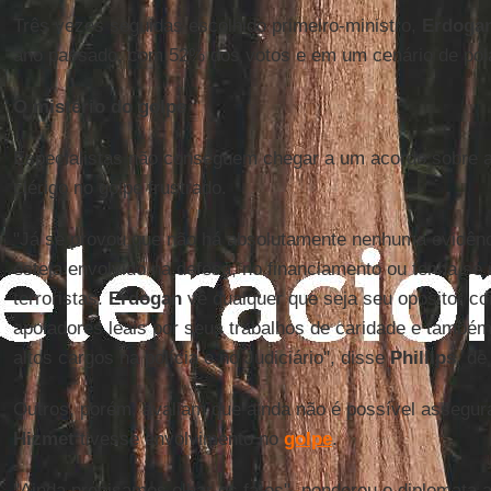
Três vezes seguidas escolhido primeiro-ministro,
Erdoga
ano passado, com 52% dos votos e em um cenário de pola
O mistério do golpe
Especialistas não conseguem chegar a um acordo sobre a 
clérigo no golpe frustrado.
"Já se provou que não há absolutamente nenhuma evidên
esteja envolvido na defesa, no financiamento ou tenha se
terroristas.
Erdogan
vê qualquer que seja seu opositor co
apoiadores leais por seus trabalhos de caridade e tamb
altos cargos na polícia e no Judiciário", disse
Phillips
, de
Outros, porém, avaliam que ainda não é possível assegu
Hizmet
tivesse envolvimento no
golpe
.
"Ainda precisamos olhar os fatos", ponderou o diplomata