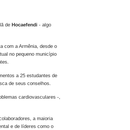
slã de
Hocaefendi
- algo
ira com a Armênia, desde o
itual no pequeno município
tes.
mentos a 25 estudantes de
usca de seus conselhos.
roblemas cardiovasculares -,
olaboradores, a maioria
tal e de líderes como o