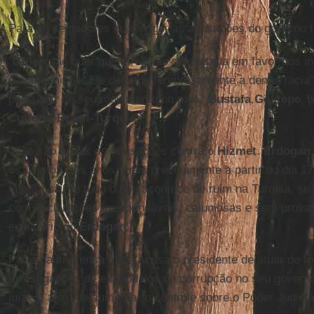
Para os seguidores do clérigo, as acusações do governo t
"
Gülen
não quer que a religião seja usada em favor dos in
e econômicos. Ele defende fervorosamente a democracia"
porta-voz de seu movimento no país,
Mustafa Göktepe
, 
Cultural Brasil-Turquia
.
"Não são novas as acusações contra o
Hizmet
.
Erdogan
os últimos três anos, mais precisamente a partir do dia 
lá para cá, de tudo o que acontece de ruim na Turquia, s
com declarações irresponsáveis, caluniosas e sem prova
expiatório do
Erdogan
."
Parte da imprensa turca acusa o presidente de atuar de fo
investigações de escândalos de corrupção no seu governo,
juízes, além de aumentar o controle sobre o Poder Judiciár