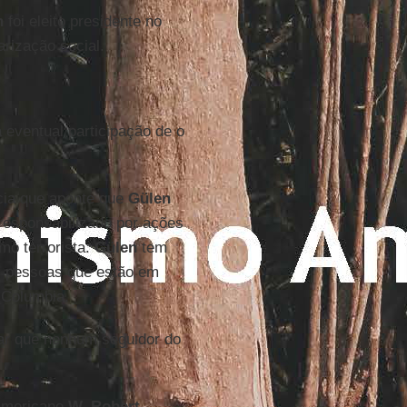
n
foi eleito presidente no
rização social.
eventual participação de o
cia que aponte que
Gülen
 responsabilizado por ações
mo terrorista.
Gülen
tem
ém pessoas que estão em
 Columbia.
rar que nenhum seguidor do
 americano
W. Robert