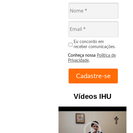
Eu concordo em
receber comunicações.
Conheça nossa
Política de
Privacidade
.
Vídeos IHU
play_circle_outline