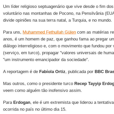
Um líder religioso septuagenário que vive desde o fim do
voluntário nas montanhas de Pocono, na Pensilvânia (EUA),
divide opiniões na sua terra natal, a Turquia, e no mundo.
Para uns,
Muhammed Fethullah Gülen
com as matérias re
anos, é um homem de paz, que ganhou fama ao pregar u
diálogo interreligioso e, com o movimento que fundou por 
(serviço, em turco), propagar "valores universais de hum
"um instrumento emancipador da sociedade".
A reportagem é de
Fabíola Ortiz
, publicada por
BBC Bras
Mas outros, como o presidente turco
Recep Tayyip Erdo
veem como alguém tão inofensivo assim.
Para
Erdogan
, ele é um extremista que liderou a tentativ
ocorrida no país no último dia 15.