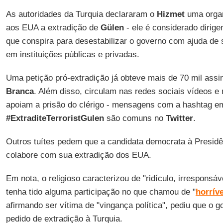
As autoridades da Turquia declararam o
Hizmet
uma organ
aos EUA a extradição de
Gülen
- ele é considerado dirige
que conspira para desestabilizar o governo com ajuda de 
em instituições públicas e privadas.
Uma petição pró-extradição já obteve mais de 70 mil assi
Branca
. Além disso, circulam nas redes sociais vídeos 
apoiam a prisão do clérigo - mensagens com a hashtag em
#ExtraditeTerroristGulen
são comuns no
Twitter
.
Outros tuítes pedem que a candidata democrata à Presid
colabore com sua extradição dos EUA.
Em nota, o religioso caracterizou de "ridículo, irresponsáve
tenha tido alguma participação no que chamou de "
horrív
afirmando ser vítima de "vingança política", pediu que o 
pedido de extradição à Turquia.