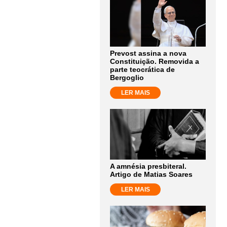
Prevost assina a nova
Constituição. Removida a
parte teocrática de
Bergoglio
LER MAIS
A amnésia presbiteral.
Artigo de Matias Soares
LER MAIS