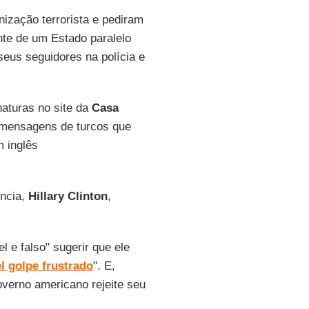
ização terrorista e pediram
nte de um Estado paralelo
seus seguidores na polícia e
naturas no site da
Casa
e mensagens de turcos que
 inglês
ência,
Hillary Clinton
,
l e falso" sugerir que ele
el golpe frustrado
". E,
governo americano rejeite seu