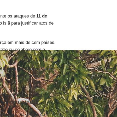
ente os ataques de
11 de
o islã para justificar atos de
orça em mais de cem países.
tize ou colabore com o
Alliance for Shared Values
,
e o movimento como um
iritualmente e realizar
ções humanitárias."
Erdogan
- há relatos de