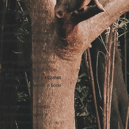
urco não fazem sentido.
teresses políticos, pessoais
, afirmou à
BBC Brasil
o
presidente do
Centro
vem fazendo isso durante
17 de dezembro de 2013. De
e acusa diretamente o
Hizmet
s", reclamou. "Somos o bode
rma autoritária, freando
 demitindo policiais e
io e a internet.