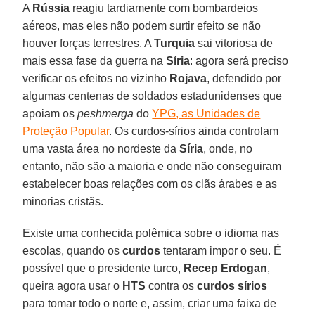
A
Rússia
reagiu tardiamente com bombardeios
aéreos, mas eles não podem surtir efeito se não
houver forças terrestres. A
Turquia
sai vitoriosa de
mais essa fase da guerra na
Síria
: agora será preciso
verificar os efeitos no vizinho
Rojava
, defendido por
algumas centenas de soldados estadunidenses que
apoiam os
peshmerga
do
YPG, as Unidades de
Proteção Popular
. Os curdos-sírios ainda controlam
uma vasta área no nordeste da
Síria
, onde, no
entanto, não são a maioria e onde não conseguiram
estabelecer boas relações com os clãs árabes e as
minorias cristãs.
Existe uma conhecida polêmica sobre o idioma nas
escolas, quando os
curdos
tentaram impor o seu. É
possível que o presidente turco,
Recep Erdogan
,
queira agora usar o
HTS
contra os
curdos sírios
para tomar todo o norte e, assim, criar uma faixa de