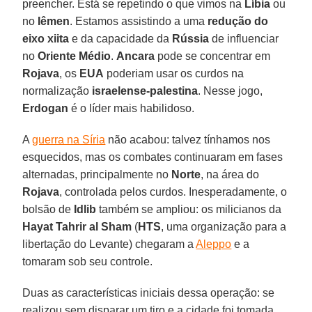
preencher. Está se repetindo o que vimos na
Líbia
ou
no
Iêmen
. Estamos assistindo a uma
redução do
eixo xiita
e da capacidade da
Rússia
de influenciar
no
Oriente Médio
.
Ancara
pode se concentrar em
Rojava
, os
EUA
poderiam usar os curdos na
normalização
israelense-palestina
. Nesse jogo,
Erdogan
é o líder mais habilidoso.
A
guerra na Síria
não acabou: talvez tínhamos nos
esquecidos, mas os combates continuaram em fases
alternadas, principalmente no
Norte
, na área do
Rojava
, controlada pelos curdos. Inesperadamente, o
bolsão de
Idlib
também se ampliou: os milicianos da
Hayat Tahrir al Sham
(
HTS
, uma organização para a
libertação do Levante) chegaram a
Aleppo
e a
tomaram sob seu controle.
Duas as características iniciais dessa operação: se
realizou sem disparar um tiro e a cidade foi tomada