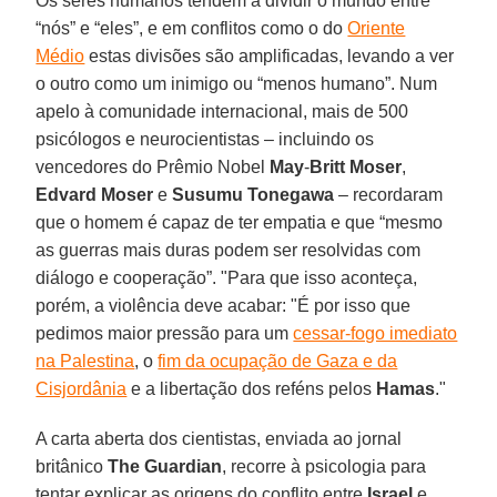
Os seres humanos tendem a dividir o mundo entre
“nós” e “eles”, e em conflitos como o do
Oriente
Médio
estas divisões são amplificadas, levando a ver
o outro como um inimigo ou “menos humano”. Num
apelo à comunidade internacional, mais de 500
psicólogos e neurocientistas – incluindo os
vencedores do Prêmio Nobel
May
-
Britt Moser
,
Edvard Moser
e
Susumu Tonegawa
– recordaram
que o homem é capaz de ter empatia e que “mesmo
as guerras mais duras podem ser resolvidas com
diálogo e cooperação”. "Para que isso aconteça,
porém, a violência deve acabar: "É por isso que
pedimos maior pressão para um
cessar-fogo imediato
na Palestina
, o
fim da ocupação de Gaza e da
Cisjordânia
e a libertação dos reféns pelos
Hamas
."
A carta aberta dos cientistas, enviada ao jornal
britânico
The
Guardian
, recorre à psicologia para
tentar explicar as origens do conflito entre
Israel
e