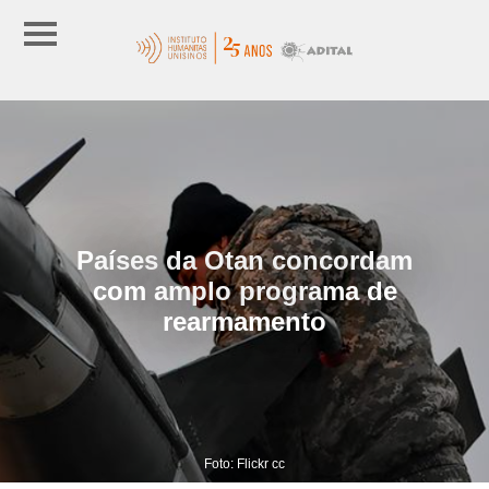
Países da Otan concordam
com amplo programa de
rearmamento
Foto: Flickr cc