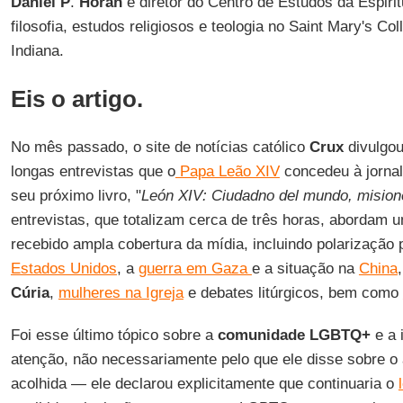
Daniel
P
.
Horan
é diretor do Centro de Estudos da Espirit
filosofia, estudos religiosos e teologia no Saint Mary's C
Indiana.
Eis o artigo.
No mês passado, o site de notícias católico
Crux
divulgou
longas entrevistas que o
Papa Leão XIV
concedeu à jornal
seu próximo livro, "
León XIV: Ciudadno del mundo, misione
entrevistas, que totalizam cerca de três horas, abordam
recebido ampla cobertura da mídia, incluindo polarização p
Estados Unidos
, a
guerra em Gaza
e a situação na
China
Cúria
,
mulheres na Igreja
e debates litúrgicos, bem como
Foi esse último tópico sobre a
comunidade LGBTQ+
e a 
atenção, não necessariamente pelo que ele disse sobre o 
acolhida — ele declarou explicitamente que continuaria o