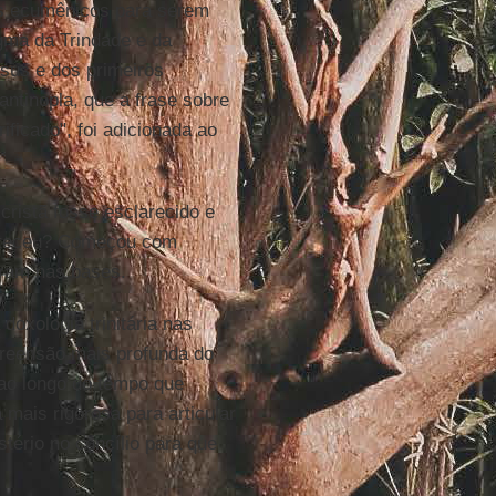
os ecumênicos para serem
gma da Trindade e da
esus e dos primeiros
antinopla, que a frase sobre
ificado", foi adicionada ao
ristã fosse esclarecido e
conteceu? Começou com
aram nas bases.
doxologia trinitária nas
preensão mais profunda do
 ao longo do tempo que
 mais rigorosa para articular
tério no concílio para que