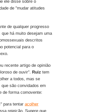
 ele disse sobre o
dade de "mudar atitudes
ante de qualquer progresso
, que há muito desejam uma
homossexuais descritos
o potencial para o
exo.
 recente artigo de opinião
oloroso de ouvir".
Ruiz
tem
olher a todos, mas se
es que são convidados em
ve de forma comovente:
" para tentar
acolher
ossa rejeição. Sugere que