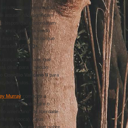
o, assim como com muitas
 atitude" não significam
s e bispos que discordaram
lênios e continua sendo
 haja resistências no que
 questões
LGBTQ+
.
udanças de atitude, que
ta olhar para o século
no
Concílio Vaticano II
para
ez de séculos.
ey Murray
começou a
 a teologia católica e o
to americano" de liberdade
mente na época). Seus
o de falar ou escrever sobre