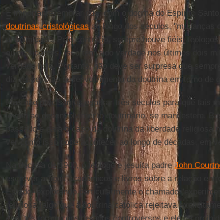
É importante lembrar que, com o dogma do Espírito Sant
doutrinas cristológicas
ao longo dos séculos, "mudanças de
unanimidade. Pelo contrário, sempre houve fiéis, teólogo
ou dissidentes. Isso tem sido verdade nos últimos dois mi
verdade hoje. Portanto, não deve ser surpresa que sempre
diz respeito ao desenvolvimento da doutrina em torno de
Mas não precisamos esperar três séculos para que tais m
levam ao desenvolvimento doutrinário, se manifestem. Bas
passado e para o caso da doutrina da liberdade religiosa 
ver como isso pode acontecer ao longo de décadas, em v
Na década de 1940, o teólogo e jesuíta padre
John Courtn
escrever artigos acadêmicos e livros sobre a relação entre
Estado, explorando particularmente o chamado "experimen
religiosa (algo que a doutrina católica rejeitava explicita
escritos foram considerados controversos e ele foi proibid