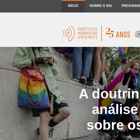
INÍCIO
SOBRE O IHU
PROGRAM
A doutri
anális
sobre o