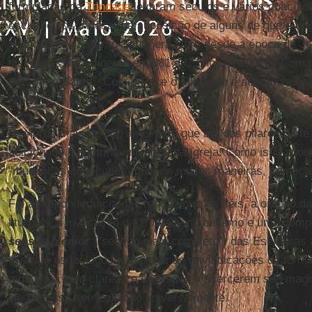
formulação da
Trindade
levaram séculos e vários concíli
esclarecidos. Apesar da suposição de alguns de que o do
divindade do Espírito Santo era claro desde a época de J
discípulos, foi somente em 381 d.C., no Concílio de Const
o Espírito Santo: "Com o Pai e o Filho, ele é adorado e glor
credo.
Demorou mais de 300 anos para que um dos pilares da fé c
adicionado à doutrina universal da Igreja! Como isso a
"mudanças de atitudes" que, de muitas maneiras, começ
Foi a preponderância da crença entre os fiéis, a oração da 
liturgias, a invocação da Trindade no batismo e uma com
sensus plenior
("sentido mais completo") das Escrituras
levaram os teólogos a explorar as reivindicações de forma
a doutrina com clareza e os bispos a exercerem seu magis
ele pudesse ser realizado universalmente.