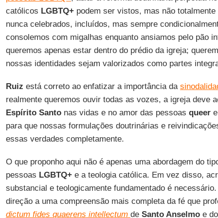
católicos
LGBTQ+
podem ser vistos, mas não totalmente 
nunca celebrados, incluídos, mas sempre condicionalmen
consolemos com migalhas enquanto ansiamos pelo pão in
queremos apenas estar dentro do prédio da igreja; quere
nossas identidades sejam valorizados como partes integran
Ruiz
está correto ao enfatizar a importância da
sinodalid
realmente queremos ouvir todas as vozes, a igreja deve 
Espírito Santo
nas vidas e no amor das pessoas
queer
e
para que nossas formulações doutrinárias e reivindicações
essas verdades completamente.
O que proponho aqui não é apenas uma abordagem do tipo 
pessoas
LGBTQ+
e a teologia católica. Em vez disso, ac
substancial e teologicamente fundamentado é necessário.
direção a uma compreensão mais completa da fé que prof
dictum fides quaerens intellectum
de
Santo Anselmo
e do