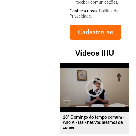
receber comunicações.
Conheça nossa
Política de
Privacidade
.
Vídeos IHU
play_circle_outline
18º Domingo do tempo comum -
Ano A - Dai-lhes vós mesmos de
comer