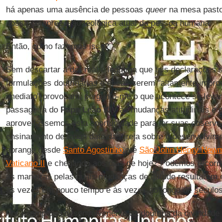
há apenas uma ausência de pessoas
queer
na mesa pasto
nossa compreensão teológica atual da pessoa humana.
Então, como fazemos isso?
Sem descartar a dor real e legítima que tais declaraçõe
formulações doutrinárias e éticas serem "altamente impro
imediato" provocam, pergunto-me o que acontece se levar
passageira do
Papa Leão XIV
às mudanças atitudinais e c
aproveitássemos esta oportunidade para ler suas observa
ensinamento de longa data da Igreja sobre o desenvolvim
abrange desde
Santo Agostinho
até
São John Henry New
Vaticano II
e chegando aos dias de hoje? Podemos recorrer
as maneiras pelas quais mudanças de atitude resultaram
às vezes em pouco tempo e às vezes ao longo de séculos
Por exemplo, o desenvolvimento da doutrina da divindade