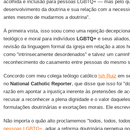
acolhida e inclusão para pessoas LGBTQ+ — mas pelo que
desenvolvimento da doutrina e sua relação com a necessi
antes mesmo de mudarmos a doutrina".
À primeira vista, isso soou como uma rejeição decepcion
teológico e moral para indivíduos
LGBTQ+
e seus aliados
revisão da linguagem formal da igreja em relação a atos 
como "intrinsecamente desordenados" e talvez um caminh
reconhecimento do casamento entre pessoas do mesmo s
Concordo com meu colega teólogo católico
Ish Ruiz
em seu
no
National Catholic Reporter
, que disse que isso foi "d
razão em apontar a injustiça inerente às pretensões de ac
recusar a reconhecer a plena dignidade e o valor daquel
formulações doutrinárias e exortações morais. Ele escre
Não importa o quão alto proclamemos "todos, todos, todos
pessoas LGBTQ+
, adiar a reforma doutrinária perpetua n