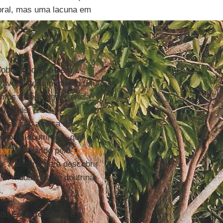
ral, mas uma lacuna em
s sobre mudanças em
váveis, certamente no futuro
mos a sério a referência
ulturais. E se
ções sob a ótica do
ento da doutrina — que
man
, passando pelo
Concílio
 à história para descobrir
 em mudanças de doutrina,
.
 do
Espírito Santo
e a