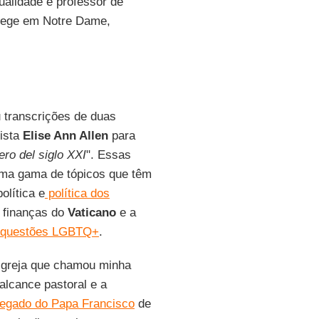
ualidade e professor de
ollege em Notre Dame,
 transcrições de duas
ista
Elise Ann Allen
para
ro del siglo XXI
". Essas
 uma gama de tópicos que têm
olítica e
política dos
, finanças do
Vaticano
e a
questões LGBTQ+
.
igreja que chamou minha
alcance pastoral e a
legado do Papa Francisco
de