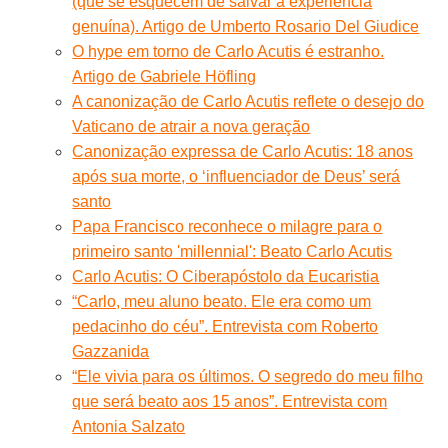
(que se esquecem de salvar a experiência
genuína). Artigo de Umberto Rosario Del Giudice
O hype em torno de Carlo Acutis é estranho.
Artigo de Gabriele Höfling
A canonização de Carlo Acutis reflete o desejo do
Vaticano de atrair a nova geração
Canonização expressa de Carlo Acutis: 18 anos
após sua morte, o ‘influenciador de Deus’ será
santo
Papa Francisco reconhece o milagre para o
primeiro santo 'millennial': Beato Carlo Acutis
Carlo Acutis: O Ciberapóstolo da Eucaristia
“Carlo, meu aluno beato. Ele era como um
pedacinho do céu”. Entrevista com Roberto
Gazzanida
“Ele vivia para os últimos. O segredo do meu filho
que será beato aos 15 anos”. Entrevista com
Antonia Salzato