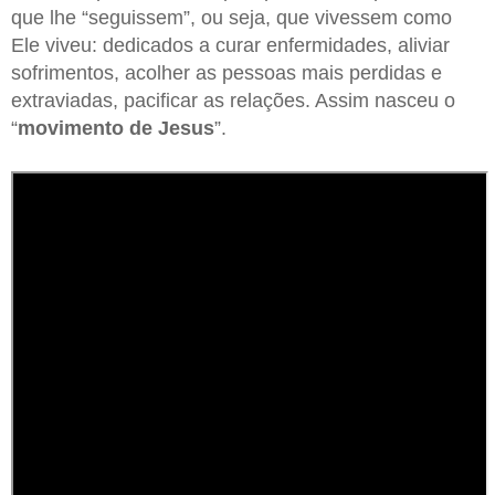
que lhe “seguissem”, ou seja, que vivessem como
Ele viveu: dedicados a curar enfermidades, aliviar
sofrimentos, acolher as pessoas mais perdidas e
extraviadas, pacificar as relações. Assim nasceu o
“
movimento de Jesus
”.