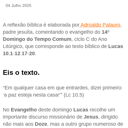
04 Julho 2025
A reflexão bíblica é elaborada por
Adroaldo Palaoro
,
padre jesuíta, comentando o evangelho do
14
º
Domingo do Tempo Comum
, ciclo C do Ano
Litúrgico, que corresponde ao texto bíblico de
Lucas
10
,
1
-
12
.
17
-
20
.
Eis o texto.
“Em qualquer casa em que entrardes, dizei primeiro:
‘a paz esteja nesta casa!’” (Lc 10,5)
No
Evangelho
deste domingo
Lucas
recolhe um
importante discurso missionário de
Jesus
, dirigido
não mais aos
Doze
, mas a outro grupo numeroso de