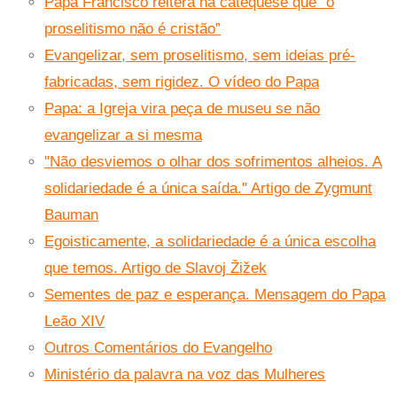
Papa Francisco reitera na catequese que “o
proselitismo não é cristão”
Evangelizar, sem proselitismo, sem ideias pré-
fabricadas, sem rigidez. O vídeo do Papa
Papa: a Igreja vira peça de museu se não
evangelizar a si mesma
''Não desviemos o olhar dos sofrimentos alheios. A
solidariedade é a única saída.'' Artigo de Zygmunt
Bauman
Egoisticamente, a solidariedade é a única escolha
que temos. Artigo de Slavoj Žižek
Sementes de paz e esperança. Mensagem do Papa
Leão XIV
Outros Comentários do Evangelho
Ministério da palavra na voz das Mulheres