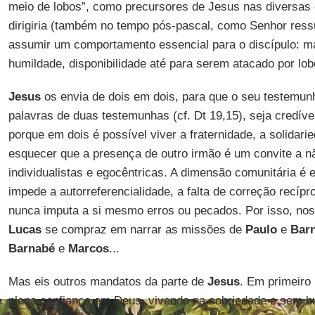
meio de lobos”, como precursores de Jesus nas diversas 
dirigiria (também no tempo pós-pascal, como Senhor ress
assumir um comportamento essencial para o discípulo: ma
humildade, disponibilidade até para serem atacado por lob
Jesus
os envia de dois em dois, para que o seu testemu
palavras de duas testemunhas (cf. Dt 19,15), seja credív
porque em dois é possível viver a fraternidade, a solidar
esquecer que a presença de outro irmão é um convite a n
individualistas e egocêntricas. A dimensão comunitária é 
impede a autorreferencialidade, a falta de correção recípr
nunca imputa a si mesmo erros ou pecados. Por isso, no
Lucas
se compraz em narrar as missões de
Paulo
e
Bar
Barnabé
e
Marcos
...
Mas eis outros mandatos da parte de
Jesus
. Em primeiro 
plena confiança em Deus, vivendo na sobriedade e sem 