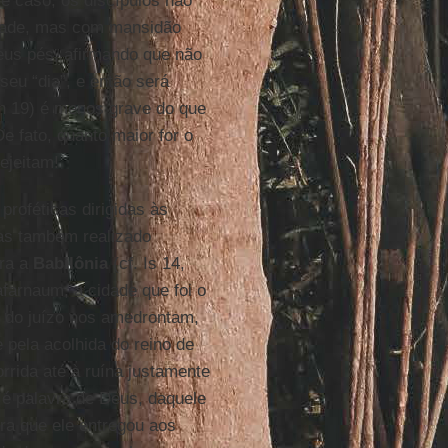
e caso, os discípulos não
idade, mas com mansidão
eus pés, afirmando que não
seu “dia”, e então será
n 19) é menos grave do que
e fato, quanto maior for o
ejeitam!
proféticas dirigidas às
as também realizado
tra a
Babilônia
(cf. Is 14,
farnaum, a cidade que foi o
s do juízo nos amedrontam,
 pela acolhida do reino de
rrida até à ruína justamente
, é palavra de Deus, daquele
ra que ele entregou aos