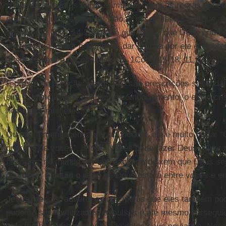
sobre os alimentos puros e impuros, nem as regras ascé
proíbem alguns alimentos. Não, o missionário sabe que, à
abolida (cf. Mc 7,14-20), sabe que tudo o que Deus criou 
que deve respeitar o alimento, dar graças por ele e, sobr
quem é pobre e necessitado (cf. 1Cor 9,15-18; 11,20-22).
E preste-se atenção: essas não são prescrições secundá
sim exigências que definem o comportamento, o estilo cr
homens e mulheres.
Quanto à mensagem a ser anunciada, ela é muito curta: 
próximo de vocês”, isto é, “vocês pode fazer Deus reinar
histórias, no mundo em que habitam; deixem que Deus sej
de vocês, e então o reino de Deus estará entre vocês e e
Jesus
, depois, adverte os discípulos que eles também po
poderão ser hostilizados, expulsos e até mesmo persegui