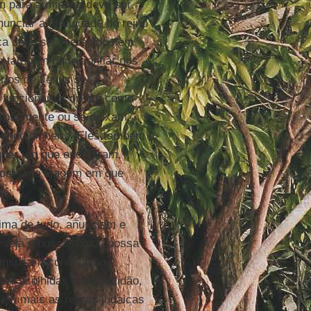
m para a missão deve ser
unciar a gratuidade do reino
ca deve ser merecido nem
s também pode confiar nos
ários de Jesus se
funcionários ou até como
erosamente ou se deixam
hendo dinheiro. Eles também
quer um que encontram,
com uma viagem em que
as.
ima de tudo, anunciam e
eseja e busca a paz, possa
inspira reconciliação.
ser acolhidas com gratidão,
lem mais as regras judaicas