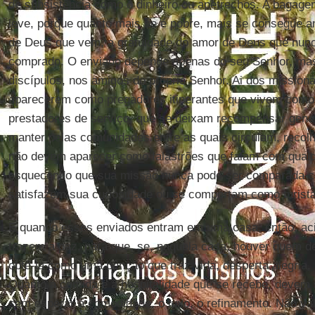
de subsistência como o dinheiro ou apetrechos. A bagage
leve, porque quanto mais se é pobre, mais se consegue an
de Deus que vem, a gratuidade do amor de Deus que nun
comprado. O enviado depende apenas do seu Senhor, ma
discípulos, nos amigos do próprio Senhor. Ai dos mission
aparecerem como pregadores itinerantes que vivem como 
prestadores de serviço, que se deixam recompensar gen
manter pelas comunidades entre as quais circulam, recol
não devem aparecer como falastrões que falam com qual
esquecendo que sua missão nunca pode ser comparada 
satisfazem sua curiosidade ou se comportam como turist
E quando esses enviados entram em uma casa, então, ac
trazem a paz, para que, se, naquela casa, houver quem d
obtê-la como uma bênção que traz vida, desperta alegria, 
Quanto à comida e à hospitalidade que se recebe, devem 
sem esperar a comodidade, o luxo, o refinamento. Não va