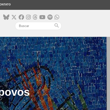
ONTATO
search
 povos