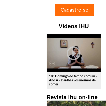
Vídeos IHU
play_circle_outline
18º Domingo do tempo comum -
Ano A - Dai-lhes vós mesmos de
comer
Revista ihu on-line