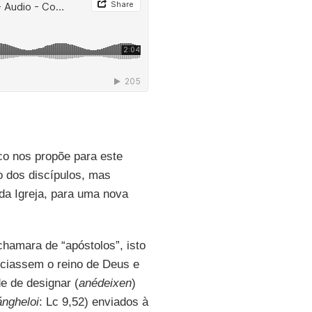
ico nos propõe para este
 dos discípulos, mas
da Igreja, para uma nova
hamara de “apóstolos”, isto
unciassem o reino de Deus e
e de designar (
anédeixen
)
ángheloi
: Lc 9,52) enviados à