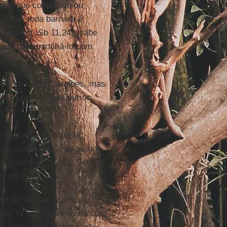
ticas que condenam ou
 mesa, toda barreira é
é bom (cf. Sb 11,24), sabe
etudo, compartilhá-lo com
rias ou meros detalhes, mas
istão em meio aos outros
“O Reino de Deus está
 nas suas vidas, nas suas
a o Senhor, o único Senhor
m vocês”.
derão não ser acolhidos,
dos. O que ele viveu na sua