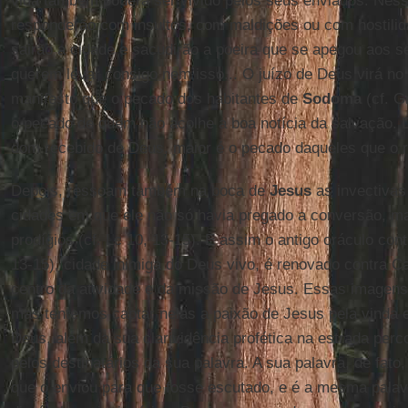
vida também poderá ser vivido pelos seus enviados. Ness
responderão com insultos, com maldições ou com hostil
sairão a cidade e sacudirão a poeira que se apegou aos s
querem levar consigo nem isso... O juízo de Deus virá no 
manifesto que o pecado dos habitantes de
Sodoma
(cf. G
o pecado de quem não acolhe a boa notícia da salvação. D
dom recebido de Deus, maior é o pecado daqueles que o r
Depois, ressoam também na boca de
Jesus
as invectivas 
cidades em que ele não só havia pregado a conversão, m
prodígios (cf. Lc 10, 13-15). E assim o antigo oráculo con
13-15), cidade inimiga do Deus vivo, é renovado contra Ca
centro da atividade e da missão de Jesus. Essas imagen
mas tentemos captar nelas a paixão de Jesus pela vinda e
Deus, além da sua clarividência profética na estrada perco
pelos destinatários da sua palavra. A sua palavra, de fato
que o enviou para que fosse escutado, e é a mesma palav