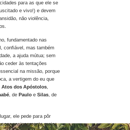
cidades para as que ele se
uscitado e vivo!) e devem
nsidão, não violência,
os.
nho, fundamentado nas
el, confiável, mas também
iedade, a ajuda mútua; sem
ão ceder às tentações
essencial na missão, porque
oca, a vertigem do eu que
s
Atos dos Apóstolos
,
nabé
, de
Paulo
e
Silas
, de
lugar, ele pede para pôr
buscar ansiosamente meios