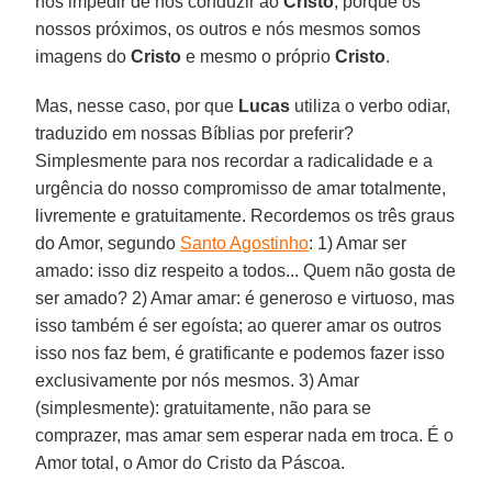
nos impedir de nos conduzir ao
Cristo
, porque os
nossos próximos, os outros e nós mesmos somos
imagens do
Cristo
e mesmo o próprio
Cristo
.
Mas, nesse caso, por que
Lucas
utiliza o verbo odiar,
traduzido em nossas Bíblias por preferir?
Simplesmente para nos recordar a radicalidade e a
urgência do nosso compromisso de amar totalmente,
livremente e gratuitamente. Recordemos os três graus
do Amor, segundo
Santo Agostinho
: 1) Amar ser
amado: isso diz respeito a todos... Quem não gosta de
ser amado? 2) Amar amar: é generoso e virtuoso, mas
isso também é ser egoísta; ao querer amar os outros
isso nos faz bem, é gratificante e podemos fazer isso
exclusivamente por nós mesmos. 3) Amar
(simplesmente): gratuitamente, não para se
comprazer, mas amar sem esperar nada em troca. É o
Amor total, o Amor do Cristo da Páscoa.