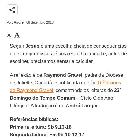
share
Por:
André
| 06 Setembro 2013
Seguir
Jesus
é uma escolha cheia de consequências
e de compromissos; é uma escolha crucial e, antes de
escolher, precisamos sentar e calcular.
A reflexão é de
Raymond Gravel
, padre da Diocese
de Joliette, Canadá, e publicada no sítio
Réflexions
de Raymond Gravel
, comentando as leituras do
23º
Domingo do Tempo Comum
– Ciclo C do Ano
Litúrgico. A tradução é de
André Langer
.
Referências bíblicas:
Primeira leitura: Sb 9,13-18
Segunda leitura: Fm 9b-10.12-17