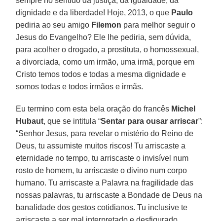
sempre no sentido da justiça, da igualdade, da
dignidade e da liberdade! Hoje, 2013, o que
Paulo
pediria ao seu amigo
Filemon
para melhor seguir o
Jesus do Evangelho? Ele lhe pediria, sem dúvida,
para acolher o drogado, a prostituta, o homossexual,
a divorciada, como um irmão, uma irmã, porque em
Cristo temos todos e todas a mesma dignidade e
somos todas e todos irmãos e irmãs.
Eu termino com esta bela oração do francês
Michel
Hubaut
, que se intitula “
Sentar para ousar arriscar
”:
“Senhor Jesus, para revelar o mistério do Reino de
Deus, tu assumiste muitos riscos! Tu arriscaste a
eternidade no tempo, tu arriscaste o invisível num
rosto de homem, tu arriscaste o divino num corpo
humano. Tu arriscaste a Palavra na fragilidade das
nossas palavras, tu arriscaste a Bondade de Deus na
banalidade dos gestos cotidianos. Tu inclusive te
arriscaste a ser mal interpretado e desfigurado.