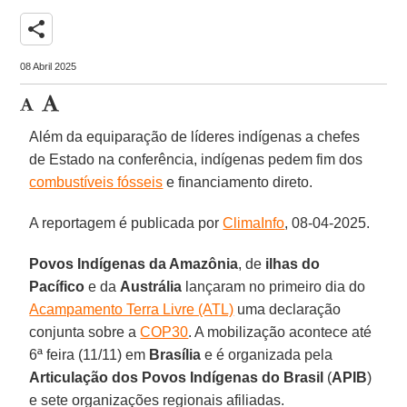
share
08 Abril 2025
Além da equiparação de líderes indígenas a chefes
de Estado na conferência, indígenas pedem fim dos
combustíveis fósseis
e financiamento direto.
A reportagem é publicada por
ClimaInfo
, 08-04-2025.
Povos Indígenas da Amazônia
, de
ilhas do
Pacífico
e da
Austrália
lançaram no primeiro dia do
Acampamento Terra Livre (ATL)
uma declaração
conjunta sobre a
COP30
. A mobilização acontece até
6ª feira (11/11) em
Brasília
e é organizada pela
Articulação dos Povos Indígenas do Brasil
(
APIB
)
e sete organizações regionais afiliadas.