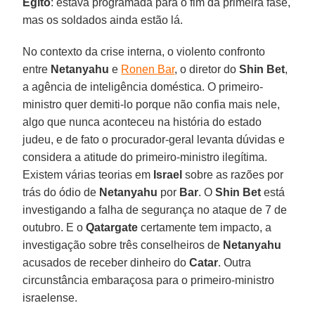
Egito
: estava programada para o fim da primeira fase,
mas os soldados ainda estão lá.
No contexto da crise interna, o violento confronto
entre
Netanyahu
e
Ronen Bar
, o diretor do
Shin Bet
,
a agência de inteligência doméstica. O primeiro-
ministro quer demiti-lo porque não confia mais nele,
algo que nunca aconteceu na história do estado
judeu, e de fato o procurador-geral levanta dúvidas e
considera a atitude do primeiro-ministro ilegítima.
Existem várias teorias em
Israel
sobre as razões por
trás do ódio de
Netanyahu
por
Bar
. O
Shin Bet
está
investigando a falha de segurança no ataque de 7 de
outubro. E o
Qatargate
certamente tem impacto, a
investigação sobre três conselheiros de
Netanyahu
acusados ​​de receber dinheiro do
Catar
. Outra
circunstância embaraçosa para o primeiro-ministro
israelense.