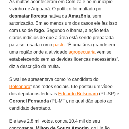
As multas aconteceram em Colniza e no município
vizinho de Aripuanã. O político foi multado por
desmatar floresta
nativa da
Amazônia
, sem
autorização. Em ao menos um dos casos ele fez isso
com uso de
fogo
. Segundo o Ibama, a ação teria
claros indícios de que a área está sendo preparada
para ser usada como
pasto
. “É uma área grande em
uma região onde a atividade
agropecuária
vem se
estabelecendo sem as devidas licenças necessárias”,
diz a descrição da multa.
Siwal se apresentava como “o candidato do
Bolsonaro
” nas redes sociais. Ele postou um vídeo
dos deputados federais
Eduardo Bolsonaro
(PL-SP) e
Coronel Fernanda
(PL-MT), no qual dão apoio ao
candidato derrotado.
Ele teve 2,8 mil votos, contra 10,4 mil do seu
concorrente,
Milton de Souza Amorim
, do União.