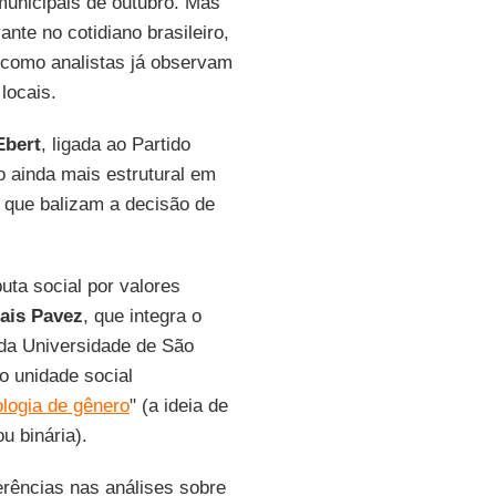
municipais de outubro. Mas
nte no cotidiano brasileiro,
como analistas já observam
locais.
Ebert
, ligada ao Partido
 ainda mais estrutural em
 que balizam a decisão de
ta social por valores
ais Pavez
, que integra o
 da Universidade de São
o unidade social
ologia de gênero
" (a ideia de
u binária).
erências nas análises sobre