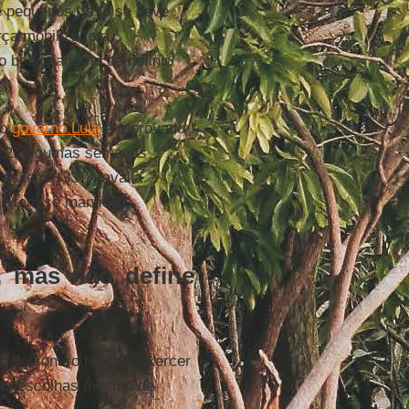
é pequenos. Isso se deve
ça mobilizadora
o bolsonarismo de definir
 o
governo Lula
é reprovado
2. Algumas semanas
asileiro (33%) avalia
ue tem se mantido
, mas não define
a Bolsonaro tenda a exercer
r as escolhas mesmo de