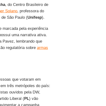
cha
, do Centro Brasileiro de
her Solano
, professora do
 de São Paulo (
Unifesp
).
e marcada pela experiência
ossui uma narrativa ativa.
ta Pavez, lembrando que
ção regulatória sobre
armas
pessoas que votaram em
s em três metrópoles do país:
istas ouvidos pela DW,
tido Liberal (
PL
) vão
 pavimentar a campanha