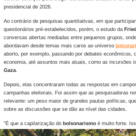
presidencial de 2026.
Ao contrário de pesquisas quantitativas, em que particip
questionários pré-estabelecidos, porém, o estudo da
Frie
conversas abertas mediadas entre pequenos grupos, ond
abordavam desde temas mais caros ao universo
bolsonar
aborto, por exemplo, passando por debates econômicos, 
economia, até assuntos mais atuais, como as incursões 
Gaza
.
Depois, elas concentraram todas as respostas em campos
campanhas eleitorais. Foi assim que as pesquisadoras n
relevante: um peso maior de grandes pautas políticas, qu
sobre as discussões que se dão ao nível das cidades.
"É que a capilarização do
bolsonarismo
é muito forte. I
nacionais, que antes não costumavam dar o tom dos pleitos