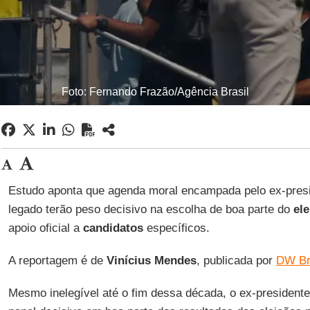
Foto: Fernando Frazão/Agência Brasil
Estudo aponta que agenda moral encampada pelo ex-presi
legado terão peso decisivo na escolha de boa parte do
ele
apoio oficial a
candidatos
específicos.
A reportagem é de
Vinícius Mendes
, publicada por
DW Br
Mesmo inelegível até o fim dessa década, o ex-president