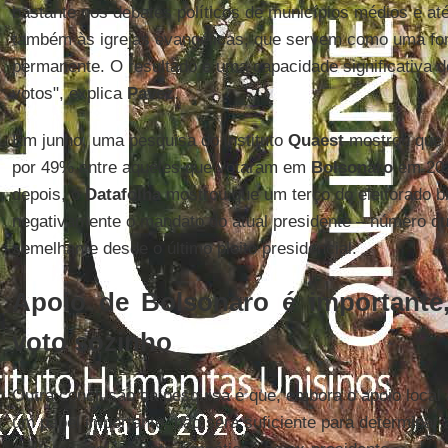
bastante nos debates políticos de municípios médios e at
também às igrejas evangélicas, que servem como uma for
permanente. O resultado é uma capacidade significativa d
votos", explica
Pavez
.
Em junho, uma pesquisa do instituto
Quaest
mostrou que
por 49% entre aqueles que votaram em
Bolsonaro
em 202
depois, o
Datafolha
mostrou que um terço do eleitorado br
negativamente o mandato do atual presidente – número q
semelhante desde o último pleito presidencial.
Apoio de Bolsonaro é importante
voto sozinho
Outra conclusão da pesquisa é que, embora o apoio local 
um papel importante, não será suficiente para determina