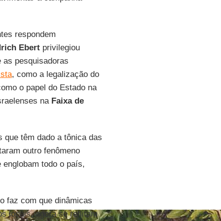
antes respondem
drich Ebert
privilegiou
e as pesquisadoras
ista
, como a legalização do
como o papel do Estado na
israelenses na
Faixa de
 que têm dado a tônica das
otaram outro fenômeno
e englobam todo o país,
sso faz com que dinâmicas
 locais, agora se reflitam