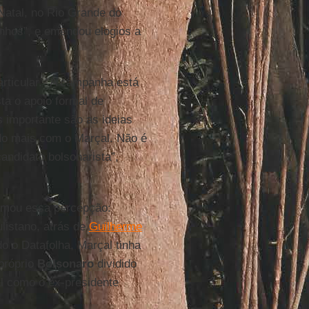
Natal, no Rio Grande do
onhos”, e emendou elogios a
rticular. "A campanha está
ta o apoio formal de
 importante são as ideias
do mais com o Marçal. Não é
 candidato bolsonarista”,
rmou essa percepção:
listano, atrás de
Guilherme
 o Datafolha, Marçal tinha
próprio
Bolsonaro
dividido
tal como o ex-presidente