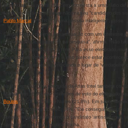
incertezas. Há alguns dias, em entrevista a uma rádio de 
Norte, ele disse que Nunes não era seu "candidato dos s
Pablo Marçal
(PRTB). "É uma pessoa inteligente”, disse.
Camila Rocha observa essa situação com um interesse pa
provando o que a gente diz na pesquisa”, afirma. "Não bas
Bolsonaro, como Nunes já tem. Para esse eleitorado, mais
do candidato convergirem, e isso parece estar acontecen
trivial que ele esteja reivindicando o lugar de ‘verdadeiro'
analisa.
Nesta semana, uma pesquisa da Atlas Intel também confi
Marçal
tem 16,3% das intenções de voto do eleitorado pau
Boulos
(PSOL, 28,5%) e Nunes (21,8%). Em julho, segundo
10% e, no começo do mês, 14%. "Ele conseguiu deixar o 
porque, na prática, se tornou o candidato ‘antissistema', 
sempre se colocou”, explica Rocha.