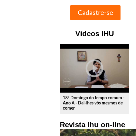
Vídeos IHU
play_circle_outline
18º Domingo do tempo comum -
Ano A - Dai-lhes vós mesmos de
comer
Revista ihu on-line