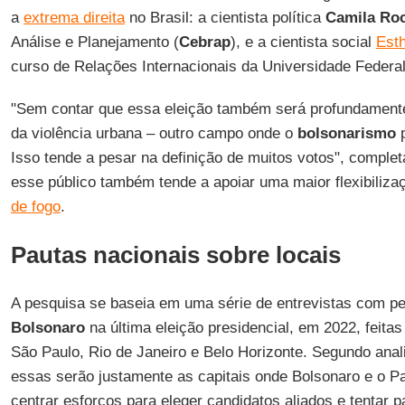
a
extrema direita
no Brasil: a cientista política
Camila Ro
Análise e Planejamento (
Cebrap
), e a cientista social
Est
curso de Relações Internacionais da Universidade Federal
"Sem contar que essa eleição também será profundament
da violência urbana – outro campo onde o
bolsonarismo
p
Isso tende a pesar na definição de muitos votos", comple
esse público também tende a apoiar uma maior flexibiliza
de fogo
.
Pautas nacionais sobre locais
A pesquisa se baseia em uma série de entrevistas com 
Bolsonaro
na última eleição presidencial, em 2022, feita
São Paulo, Rio de Janeiro e Belo Horizonte. Segundo anal
essas serão justamente as capitais onde Bolsonaro e o Par
centrar esforços para eleger candidatos aliados e tentar