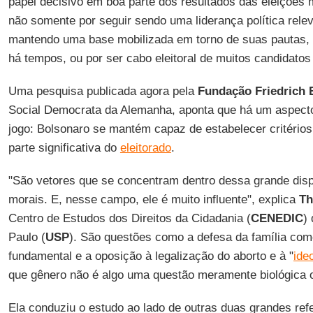
papel decisivo em boa parte dos resultados das eleições 
não somente por seguir sendo uma liderança política releva
mantendo uma base mobilizada em torno de suas pautas, 
há tempos, ou por ser cabo eleitoral de muitos candidatos 
Uma pesquisa publicada agora pela
Fundação Friedrich 
Social Democrata da Alemanha, aponta que há um aspecto
jogo: Bolsonaro se mantém capaz de estabelecer critérios
parte significativa do
eleitorado
.
"São vetores que se concentram dentro dessa grande dispu
morais. E, nesse campo, ele é muito influente", explica
Th
Centro de Estudos dos Direitos da Cidadania (
CENEDIC
)
Paulo (
USP
). São questões como a defesa da família com
fundamental e a oposição à legalização do aborto e à "
ide
que gênero não é algo uma questão meramente biológica o
Ela conduziu o estudo ao lado de outras duas grandes ref