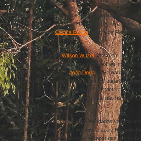
eleitores previamente simpáticos ao ex-presidente.
"Dois fatores ajudam a entender isso: a capacidade de c
de desempenhar um bom papel depois de eleito e a possibil
movimento", observa
Camila Rocha
, autora de Menos Mar
2021).
Ela cita os exemplos de
Wilson Witzel
, eleito em 2018 go
na mesma toada de Bolsonaro, mas que sofreu impeachm
antes do fim do mandato; e
João Doria
, governador de Sã
fazendo acenos ao ex-presidente e depois, durante a
pan
rival político. "Esses dois casos foram bastante citados 
exemplos de como, se a pessoa for eleita, não há controle 
completa Rocha.
Os contextos políticos das cidades estudadas variam, m
do argumento. Em São Paulo, Bolsonaro apoia
Ricardo N
conflitos: o ex-presidente já deixou escapar que a aliança 