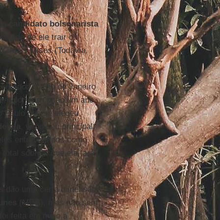
ada
candidato bolsonarista
idade de ele trair o
x, Mais Mises (Todavia,
vernador do Rio de Janeiro
ent por corrupção um ano
o Paulo que se elegeu
demia
, virou seu principal
pelos entrevistados como
total sobre o que ela fará”,
as dão uma certa dimensão
unes
(MDB), mas não sem
foi feita em meio a