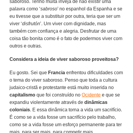
saboroso. Tenho muita inveja de não existir uma
palavra como ‘
sabroso
’ no espanhol da Espanha e se
eu tivesse que a substituir por outra, teria que ser um
viver ‘
disfrutón
’. Um viver com dignidade, mas
também com confiança e alegria. Desfrutar de uma
coisa tão bonita como é o fato de podermos viver com
outros e outras.
Considera a ideia de viver saboroso proveitosa?
Eu gosto. Sei que
Francia
enfrentou dificuldades com
o tema do viver saboroso. Penso que toda a cultura
judaico-cristã e protestante está muito inserida no
capitalismo
que foi construído no
Ocidente
e que se
expandiu violentamente através de
dinâmicas
coloniais
. E essa dinâmica torna a vida um sacrifício.
É como se a vida fosse um sacrifício pelo trabalho,
como se a vida fosse um esforço permanente para ter
mais, para ser mais, para competir mais.