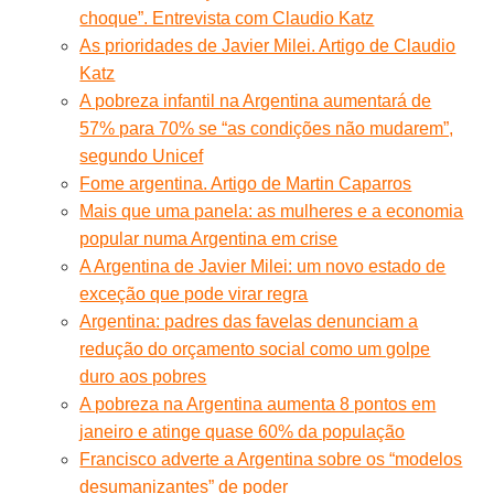
choque”. Entrevista com Claudio Katz
As prioridades de Javier Milei. Artigo de Claudio
Katz
A pobreza infantil na Argentina aumentará de
57% para 70% se “as condições não mudarem”,
segundo Unicef
Fome argentina. Artigo de Martin Caparros
Mais que uma panela: as mulheres e a economia
popular numa Argentina em crise
A Argentina de Javier Milei: um novo estado de
exceção que pode virar regra
Argentina: padres das favelas denunciam a
redução do orçamento social como um golpe
duro aos pobres
A pobreza na Argentina aumenta 8 pontos em
janeiro e atinge quase 60% da população
Francisco adverte a Argentina sobre os “modelos
desumanizantes” de poder