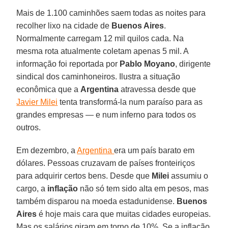
Mais de 1.100 caminhões saem todas as noites para
recolher lixo na cidade de
Buenos Aires
.
Normalmente carregam 12 mil quilos cada. Na
mesma rota atualmente coletam apenas 5 mil. A
informação foi reportada por
Pablo Moyano
, dirigente
sindical dos caminhoneiros. Ilustra a situação
econômica que a
Argentina
atravessa desde que
Javier Milei
tenta transformá-la num paraíso para as
grandes empresas — e num inferno para todos os
outros.
Em dezembro, a
Argentina
era um país barato em
dólares. Pessoas cruzavam de países fronteiriços
para adquirir certos bens. Desde que
Milei
assumiu o
cargo, a
inflação
não só tem sido alta em pesos, mas
também disparou na moeda estadunidense.
Buenos
Aires
é hoje mais cara que muitas cidades europeias.
Mas os salários giram em torno de 10%. Se a inflação