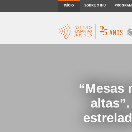
INÍCIO
SOBRE O IHU
PROGRAM
“Mesas m
altas”
estrela