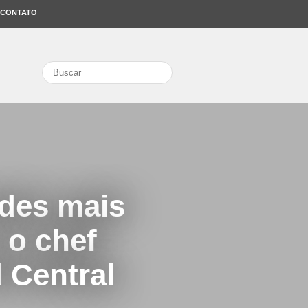
CONTATO
search
edes mais
 o chef
 Central