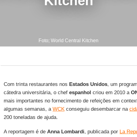
Kitchen
Foto; World Central Kitchen
Com trinta restaurantes nos
Estados Unidos
, um program
cátedra universitária, o chef
espanhol
criou em 2010 a
O
mais importantes no fornecimento de refeições em conte
algumas semanas, a
WCK
conseguiu desembarcar na
ci
200 toneladas de ajuda.
A reportagem é de
Anna Lombardi
, publicada por
La Rep