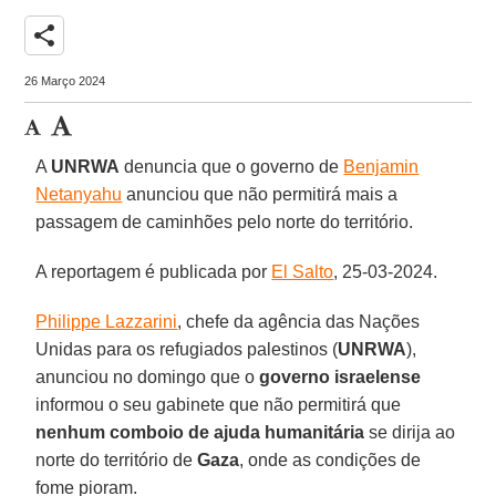
share
26 Março 2024
A
UNRWA
denuncia que o governo de
Benjamin
Netanyahu
anunciou que não permitirá mais a
passagem de caminhões pelo norte do território.
A reportagem é publicada por
El Salto
, 25-03-2024.
Philippe Lazzarini
, chefe da agência das Nações
Unidas para os refugiados palestinos (
UNRWA
),
anunciou no domingo que o
governo israelense
informou o seu gabinete que não permitirá que
nenhum comboio de ajuda humanitária
se dirija ao
norte do território de
Gaza
, onde as condições de
fome pioram.