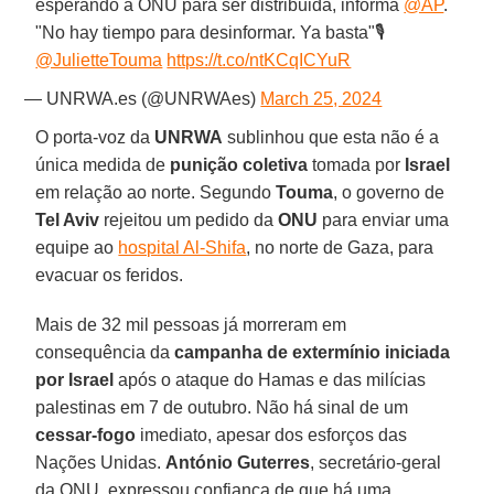
esperando a ONU para ser distribuida, informa
@AP
.
"No hay tiempo para desinformar. Ya basta"🎙️
@JulietteTouma
https://t.co/ntKCqICYuR
— UNRWA.es (@UNRWAes)
March 25, 2024
O porta-voz da
UNRWA
sublinhou que esta não é a
única medida de
punição coletiva
tomada por
Israel
em relação ao norte. Segundo
Touma
, o governo de
Tel Aviv
rejeitou um pedido da
ONU
para enviar uma
equipe ao
hospital Al-Shifa
, no norte de Gaza, para
evacuar os feridos.
Mais de 32 mil pessoas já morreram em
consequência da
campanha de extermínio iniciada
por Israel
após o ataque do Hamas e das milícias
palestinas em 7 de outubro. Não há sinal de um
cessar-fogo
imediato, apesar dos esforços das
Nações Unidas.
António Guterres
, secretário-geral
da ONU, expressou confiança de que há uma