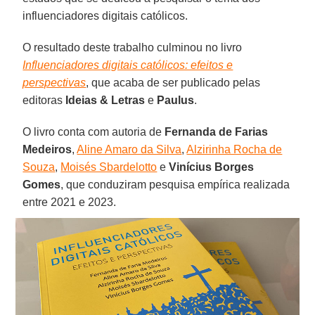
influenciadores digitais católicos.
O resultado deste trabalho culminou no livro
Influenciadores digitais católicos: efeitos e
perspectivas
, que acaba de ser publicado pelas
editoras
Ideias & Letras
e
Paulus
.
O livro conta com autoria de
Fernanda de Farias
Medeiros
,
Aline Amaro da Silva
,
Alzirinha Rocha de
Souza
,
Moisés Sbardelotto
e
Vinícius Borges
Gomes
, que conduziram pesquisa empírica realizada
entre 2021 e 2023.