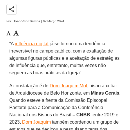
share
Por:
João Vitor Santos
| 02 Março 2024
“A
influência digital
já se tornou uma tendência
irreversível no campo católico, com a exaltação de
algumas figuras públicas e a aceitação de estratégias
de influência que, entretanto, muitas vezes não
seguem as boas práticas da Igreja”.
A constatação é de
Dom Joaquim Mol
, bispo auxiliar
de Arquidiocese de Belo Horizonte, em
Minas Gerais
.
Quando esteve à frente da Comissão Episcopal
Pastoral para a Comunicação da Conferência
Nacional dos Bispos do Brasil
– CNBB
, entre 2019 e
2023,
Dom Joaquim
também coordenou um grupo de
estudos que se dedicou a pesquisar o tema dos