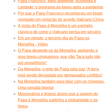
Papa Francisco. Meio ambiente, economia e
caridade: o programa da Igreja após a pandemia
Por que o Papa Francisco reconheceu um bispo
nomeado em violação do acordo Vaticano-China
A visita do Papa à Mongólia é um exemplo
clássico de como o Vaticano pensa em séculos
Em um minuto, o terceiro dia do Papa na
Mongólia - Vídeo
O Papa despede-se da Mongólia, apelando a
uma Igreja compassiva, que não “faça tudo isto
por proselitismo”
Da Mongólia, o grito do Papa pela paz “A terra
está sendo devastada por demasiados conflitos”
Na Mongólia também para falar com os chineses.
Uma jornada bipolar
Missionários e bispos dizem que a viagem do
Papa à Mongólia sublinha a globalidade e da
Igreja