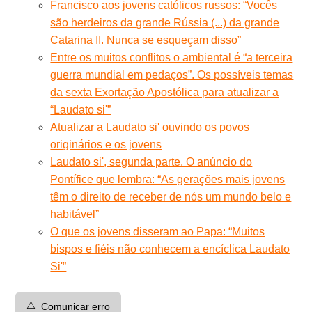
Francisco aos jovens católicos russos: “Vocês
são herdeiros da grande Rússia (...) da grande
Catarina II. Nunca se esqueçam disso”
Entre os muitos conflitos o ambiental é “a terceira
guerra mundial em pedaços”. Os possíveis temas
da sexta Exortação Apostólica para atualizar a
“Laudato si'”
Atualizar a Laudato si' ouvindo os povos
originários e os jovens
Laudato si', segunda parte. O anúncio do
Pontífice que lembra: “As gerações mais jovens
têm o direito de receber de nós um mundo belo e
habitável”
O que os jovens disseram ao Papa: “Muitos
bispos e fiéis não conhecem a encíclica Laudato
Si'”
⚠️
Comunicar erro