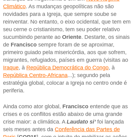
Climático
. As mudanças geopolíticas não são
novidades para a Igreja, que sempre soube se
reinventar. No entanto, o eixo ocidental, que tem em
seu cerne o cristianismo, tem seu poder relativo
sucumbindo perante ao
Oriente
. Destarte, os sinais
de
Francisco
sempre foram de se aproximar,
primeiro guiado pela misericórdia, aos que sofrem,
migrantes, refugiados, países em guerra (visitas ao
Iraque
, à
República Democrática do Congo
, à
República Centro-Africana
...); segundo pela
estratégia global, colocar a Igreja no centro onde é
periferia.
Ainda como ator global,
Francisco
entende que as
crises e os conflitos estão abaixo de uma grande
crise maior: a climática. A
Laudato si’
foi lançada
seis meses antes da
Conferência das Partes de
Paris
[
COP15
], com o intuito de mobilizar as ações