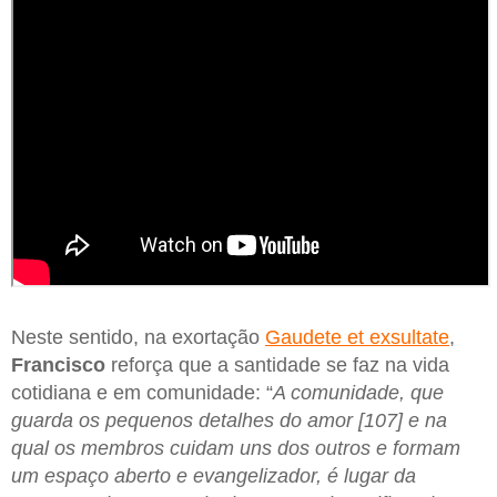
Neste sentido, na exortação
Gaudete et exsultate
,
Francisco
reforça que a santidade se faz na vida
cotidiana e em comunidade: “
A comunidade, que
guarda os pequenos detalhes do amor [107] e na
qual os membros cuidam uns dos outros e formam
um espaço aberto e evangelizador, é lugar da