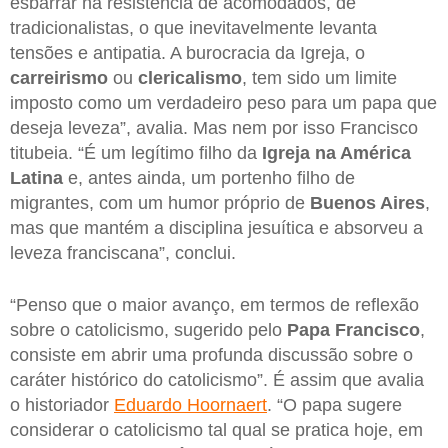
esbarrar na resistência de acomodados, de
tradicionalistas, o que inevitavelmente levanta
tensões e antipatia. A burocracia da Igreja, o
carreirismo
ou
clericalismo
, tem sido um limite
imposto como um verdadeiro peso para um papa que
deseja leveza”, avalia. Mas nem por isso Francisco
titubeia. “É um legítimo filho da
Igreja na América
Latina
e, antes ainda, um portenho filho de
migrantes, com um humor próprio de
Buenos Aires
,
mas que mantém a disciplina jesuítica e absorveu a
leveza franciscana”, conclui.
“Penso que o maior avanço, em termos de reflexão
sobre o catolicismo, sugerido pelo
Papa Francisco
,
consiste em abrir uma profunda discussão sobre o
caráter histórico do catolicismo”. É assim que avalia
o historiador
Eduardo Hoornaert
. “O papa sugere
considerar o catolicismo tal qual se pratica hoje, em