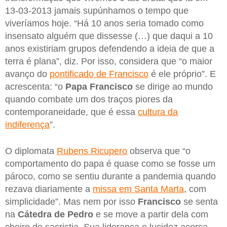
13-03-2013 jamais supúnhamos o tempo que
viveríamos hoje. “Há 10 anos seria tomado como
insensato alguém que dissesse (…) que daqui a 10
anos existiriam grupos defendendo a ideia de que a
terra é plana”, diz. Por isso, considera que “o maior
avanço do
pontificado de Francisco
é ele próprio”. E
acrescenta: “o
Papa Francisco
se dirige ao mundo
quando combate um dos traços piores da
contemporaneidade, que é essa
cultura da
indiferença
”.
O diplomata
Rubens Ricupero
observa que “o
comportamento do papa é quase como se fosse um
pároco, como se sentiu durante a pandemia quando
rezava diariamente a
missa em Santa Marta
, com
simplicidade”. Mas nem por isso
Francisco
se senta
na
Cátedra de Pedro
e se move a partir dela com
cheiro de sacristia. Sua liderança e lucidez acerca