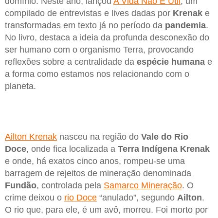
domínio. Neste ano, lançou
A Vida Não É Útil
, um
compilado de entrevistas e lives dadas por
Krenak
e
transformadas em texto já no período da
pandemia
.
No livro, destaca a ideia da profunda desconexão do
ser humano com o organismo Terra, provocando
reflexões sobre a centralidade da
espécie humana
e
a forma como estamos nos relacionando com o
planeta.
Ailton Krenak
nasceu na região do
Vale do Rio
Doce
, onde fica localizada a
Terra Indígena Krenak
e onde, há exatos cinco anos, rompeu-se uma
barragem de rejeitos de mineração denominada
Fundão
, controlada pela
Samarco Mineração
. O
crime deixou o
rio Doce
“anulado”, segundo
Ailton
.
O rio que, para ele, é um avô, morreu. Foi morto por